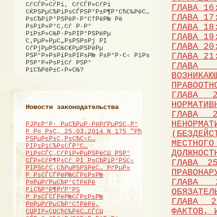
СѓСЃР»СѓРі, СѓСЃР»СѓРі
ГЛАВА 16
СЌРЅРµСЂРіРѕСЃРЅР°Р±Р¶Р°СЋС‰РёС…
ГЛАВА 17
РѕСЂРіР°РЅРёР·Р°С†РёР№ Рё
ГЛАВА 18
РѕРїР»Р°С‚Сѓ Р·Р°
РїРѕР»СЊР·РѕРІР°РЅРёРµ
ГЛАВА 19
С‚РµР»РµС„РѕРЅРѕРј РІ
ГЛАВА 20
СѓРјРµРЅСЊС€РµРЅРёРµ
ГЛАВА 21
РЅР°Р»РѕРіРѕРІРѕР№ Р±Р°Р·С‹ РїРѕ
РЅР°Р»РѕРіСѓ РЅР°
ГЛАВА 
РїСЂРёР±С‹Р»СЊ?
ВОЗНИКАЮ
ПРАВООТН
ГЛАВА 2
НОРМАТИВ
Новости законодательства
ГЛАВА 2
НЕНОРМАТ
РЈРєР°Р· РџСЂРµР·РёРґРµРЅС‚Р°
Р Р¤ РѕС‚ 25.03.2014 N 175 "Рћ
(БЕЗДЕЙ
РЅРµРєРѕС‚РѕСЂС‹С…
МЕСТНО
РІРѕРїСЂРѕСЃР°С…
ДОЛЖНОСТ
РїРѕСЃС‚СѓРїР»РµРЅРёСЏ РЅР°
СЃР»СѓР¶Р±Сѓ РІ РѕСЂРіР°РЅС‹
ГЛАВА 2
РІРЅСѓС‚СЂРµРЅРЅРёС… РґРµР»
ПРАВОНАР
Р РѕСЃСЃРёР№СЃРєРѕР№
ГЛАВА 
Р¤РµРґРµСЂР°С†РёРё
РіСЂР°Р¶РґР°РЅ
ОБЯЗАТЕЛ
Р РѕСЃСЃРёР№СЃРєРѕР№
ГЛАВА 2
Р¤РµРґРµСЂР°С†РёРё,
ФАКТОВ, 
СЏРІР»СЏСЋС‰РёС…СЃСЏ