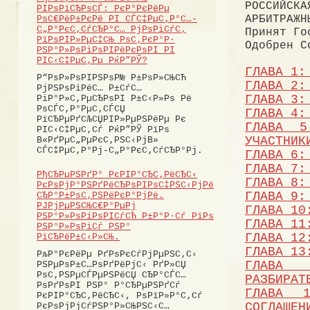
РОССИЙСКА
РІРѕРїСЂРѕСЃ: РєР°РєРёРµ
АРБИТРАЖН
РѕС€РёР±РєРё РІ СЃС‡РµС‚Р°С…-
С„Р°РєС‚СѓСЂР°С… РјРѕРіСѓС‚
Принят Го
РїРѕРІР»РµС‡СЊ РѕС‚РєР°Р·
Одобрен С
РЅР°Р»РѕРіРѕРІРёРєРѕРІ РІ
РІС‹С‡РµС‚Рµ РќР”РЎ?
ГЛАВА 1:
Р“РѕР»РѕРІРЅРѕР№ Р±РѕР»СЊСЋ
ГЛАВА 2:
РјРЅРѕРіРёС… Р±СѓС…
ГЛАВА 3:
РіР°Р»С‚РµСЂРѕРІ Р±С‹Р»Рѕ Рё
РѕСЃС‚Р°РµС‚СЃСЏ
ГЛАВА 4:
РїСЂРµРґСЉСЏРІР»РµРЅРёРµ Рє
ГЛАВА 5
РІС‹С‡РµС‚Сѓ РќР”РЎ РїРѕ
УЧАСТНИК
В«РґРµС„РµРєС‚РЅС‹РјВ»
СЃС‡РµС‚Р°Рј-С„Р°РєС‚СѓСЂР°Рј.
ГЛАВА 6:
ГЛАВА 7:
РђСЂРµРЅРґР° РєРІР°СЂС‚РёСЂС‹
ГЛАВА 8:
РєРѕРјР°РЅРґРёСЂРѕРІРѕС‡РЅС‹РјРё
ГЛАВА 9:
СЂР°Р±РѕС‚РЅРёРєР°РјРё.
РЈРјРµРЅСЊС€Р°РµРј
ГЛАВА 10
РЅР°Р»РѕРіРѕРІСѓСЋ Р±Р°Р·Сѓ РїРѕ
ГЛАВА 11
РЅР°Р»РѕРіСѓ РЅР°
ГЛАВА 12
РїСЂРёР±С‹Р»СЊ.
ГЛАВА 13
РљР°РєРёРµ РґРѕРєСѓРјРµРЅС‚С‹
ГЛАВА 
РЅРµРѕР±С…РѕРґРёРјС‹ РґР»СЏ
РѕС‚РЅРµСЃРµРЅРёСЏ СЂР°СЃС…
РАЗБИРАТ
РѕРґРѕРІ РЅР° Р°СЂРµРЅРґСѓ
ГЛАВА 1
РєРІР°СЂС‚РёСЂС‹, РѕРїР»Р°С‚Сѓ
СОГЛАШЕН
РєРѕРјРјСѓРЅР°Р»СЊРЅС‹С…