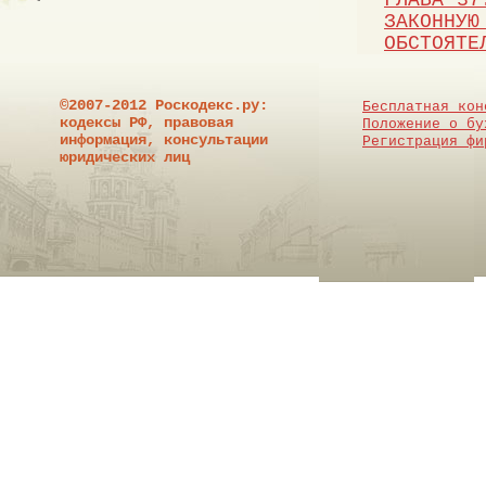
ЗАКОННУЮ
ОБСТОЯТЕ
©2007-2012 Роскодекс.ру:
Бесплатная кон
кодексы РФ, правовая
Положение о бу
информация, консультации
Регистрация фи
юридических лиц