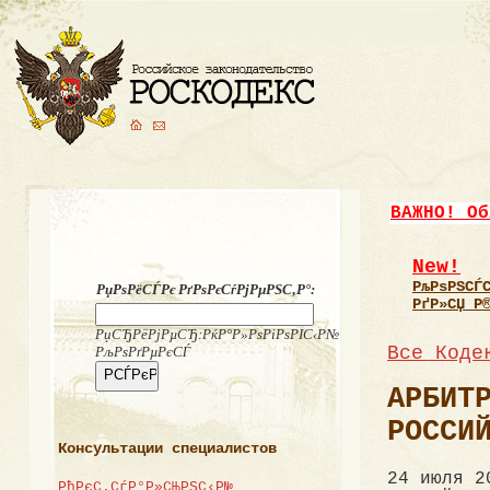
ВАЖНО! Об
New!
РљРѕРЅСЃ
РџРѕРёСЃРє РґРѕРєСѓРјРµРЅС‚Р°:
РґР»СЏ Р
РџСЂРёРјРµСЂ:РќР°Р»РѕРіРѕРІС‹Р№
Все Коде
РљРѕРґРµРєСЃ
АРБИТ
РОССИ
Консультации специалистов
24 июля 2
РђРєС‚СѓР°Р»СЊРЅС‹Р№