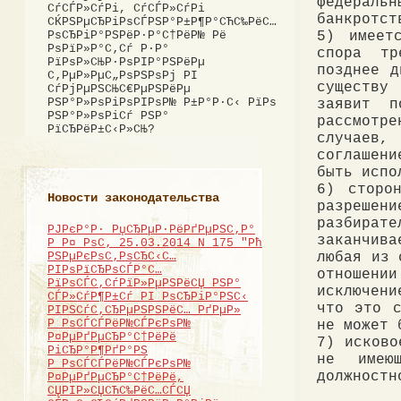
федераль
СѓСЃР»СѓРі, СѓСЃР»СѓРі
банкротст
СЌРЅРµСЂРіРѕСЃРЅР°Р±Р¶Р°СЋС‰РёС…
5) имеет
РѕСЂРіР°РЅРёР·Р°С†РёР№ Рё
РѕРїР»Р°С‚Сѓ Р·Р°
спора тр
РїРѕР»СЊР·РѕРІР°РЅРёРµ
позднее д
С‚РµР»РµС„РѕРЅРѕРј РІ
существу
СѓРјРµРЅСЊС€РµРЅРёРµ
заявит п
РЅР°Р»РѕРіРѕРІРѕР№ Р±Р°Р·С‹ РїРѕ
РЅР°Р»РѕРіСѓ РЅР°
рассмотр
РїСЂРёР±С‹Р»СЊ?
случаев,
соглашени
быть испо
6) сторо
Новости законодательства
разреше
разбират
РЈРєР°Р· РџСЂРµР·РёРґРµРЅС‚Р°
заканчив
Р Р¤ РѕС‚ 25.03.2014 N 175 "Рћ
любая из 
РЅРµРєРѕС‚РѕСЂС‹С…
РІРѕРїСЂРѕСЃР°С…
отношени
РїРѕСЃС‚СѓРїР»РµРЅРёСЏ РЅР°
исключен
СЃР»СѓР¶Р±Сѓ РІ РѕСЂРіР°РЅС‹
что это с
РІРЅСѓС‚СЂРµРЅРЅРёС… РґРµР»
не может 
Р РѕСЃСЃРёР№СЃРєРѕР№
Р¤РµРґРµСЂР°С†РёРё
7) исково
РіСЂР°Р¶РґР°РЅ
не имею
Р РѕСЃСЃРёР№СЃРєРѕР№
должностн
Р¤РµРґРµСЂР°С†РёРё,
СЏРІР»СЏСЋС‰РёС…СЃСЏ