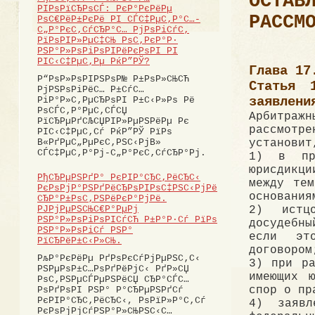
ОСТАВ
РІРѕРїСЂРѕСЃ: РєР°РєРёРµ
РАССМ
РѕС€РёР±РєРё РІ СЃС‡РµС‚Р°С…-
С„Р°РєС‚СѓСЂР°С… РјРѕРіСѓС‚
РїРѕРІР»РµС‡СЊ РѕС‚РєР°Р·
РЅР°Р»РѕРіРѕРІРёРєРѕРІ РІ
РІС‹С‡РµС‚Рµ РќР”РЎ?
Глава 17
Р“РѕР»РѕРІРЅРѕР№ Р±РѕР»СЊСЋ
Статья 
РјРЅРѕРіРёС… Р±СѓС…
заявлени
РіР°Р»С‚РµСЂРѕРІ Р±С‹Р»Рѕ Рё
РѕСЃС‚Р°РµС‚СЃСЏ
Арбитраж
РїСЂРµРґСЉСЏРІР»РµРЅРёРµ Рє
рассмотр
РІС‹С‡РµС‚Сѓ РќР”РЎ РїРѕ
установит
В«РґРµС„РµРєС‚РЅС‹РјВ»
СЃС‡РµС‚Р°Рј-С„Р°РєС‚СѓСЂР°Рј.
1) в про
юрисдикц
РђСЂРµРЅРґР° РєРІР°СЂС‚РёСЂС‹
между те
РєРѕРјР°РЅРґРёСЂРѕРІРѕС‡РЅС‹РјРё
основания
СЂР°Р±РѕС‚РЅРёРєР°РјРё.
2) истц
РЈРјРµРЅСЊС€Р°РµРј
РЅР°Р»РѕРіРѕРІСѓСЋ Р±Р°Р·Сѓ РїРѕ
досудебны
РЅР°Р»РѕРіСѓ РЅР°
если эт
РїСЂРёР±С‹Р»СЊ.
договором
РљР°РєРёРµ РґРѕРєСѓРјРµРЅС‚С‹
3) при ра
РЅРµРѕР±С…РѕРґРёРјС‹ РґР»СЏ
имеющих 
РѕС‚РЅРµСЃРµРЅРёСЏ СЂР°СЃС…
спор о пр
РѕРґРѕРІ РЅР° Р°СЂРµРЅРґСѓ
РєРІР°СЂС‚РёСЂС‹, РѕРїР»Р°С‚Сѓ
4) заявл
РєРѕРјРјСѓРЅР°Р»СЊРЅС‹С…