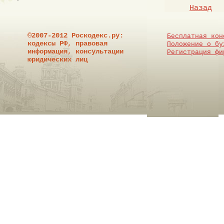
Назад
©2007-2012 Роскодекс.ру:
Бесплатная кон
кодексы РФ, правовая
Положение о бу
информация, консультации
Регистрация фи
юридических лиц