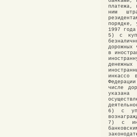
банками, 
платежа, 
ним штр
резидента
порядке, 
1997 года
5) с куп
безналич
дорожных 
в иностра
иностра
денежных
иностран
инкассо 
Федераци
числе до
указана
осуществ
деятельно
6) с упл
вознаграж
7) с ин
банков
законодат