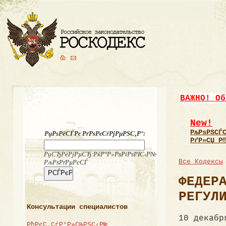
ВАЖНО! Об
New!
РљРѕРЅСЃ
РџРѕРёСЃРє РґРѕРєСѓРјРµРЅС‚Р°:
РґР»СЏ Р
РџСЂРёРјРµСЂ:РќР°Р»РѕРіРѕРІС‹Р№
Все Кодексы
РљРѕРґРµРєСЃ
ФЕДЕР
РЕГУЛ
Консультации специалистов
10 декабр
РђРєС‚СѓР°Р»СЊРЅС‹Р№