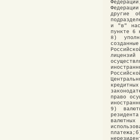
Федераци
Федераци
другие о
подраздел
и "в" на
пункте 6 
8) уполн
созданн
Российск
лицензий
осуществ
иностранн
Российск
Централь
кредитны
законода
право осу
иностранн
9) валют
резидент
валютных
использо
платежа;б
нерезиде