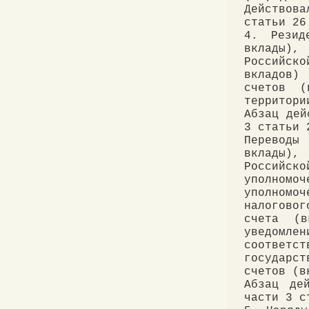
Действов
статьи 26
4. Резид
вклады),
Российск
вкладов)
счетов (
территори
Абзац дей
3 статьи 
Перевод
вклады),
Российск
уполномоч
уполномоч
налоговог
счета (в
уведомле
соответ
государст
счетов (в
Абзац де
части 3 с