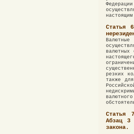
Федераци
осуществл
настоящим
Статья 6
нерезиде
Валютные
осущест
валютных 
настояще
ограниче
существе
резких ко
также для
Российск
недискри
валютно
обстоятел
Статья 
Абзац 3
закона.