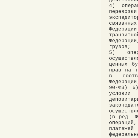
4) опера
перевоз
экспедит
связанны
Федерации
транзитн
Федерации
грузов;
5) опе
осуществ
ценных б
прав на т
в соотв
Федерации
90-ФЗ) 6
условии
депози
законод
осуществл
(в ред. Ф
операций
платеже
федерал