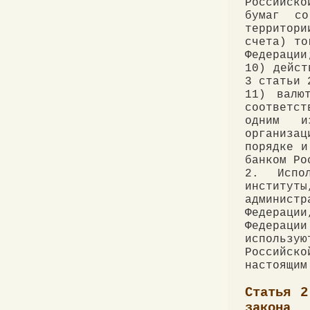
Российск
бумаг с
территор
счета) то
Федерации
10) дейст
3 статьи 
11) валю
соответст
одним и
организа
порядке и
банком Ро
2. Испо
институ
админис
Федерации
Федераци
использ
Российск
настоящим
Статья 2
закона 