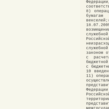
Федераци
соответст
8) опера
бумагам 
векселе
18.07.20
возмещен
служебн
Российск
неизрасх
служебно
законом о
с расчет
бюджетной
с бюджетн
10 введе
11) опера
осущест
представ
Федерац
Российс
территор
предста
межгосу