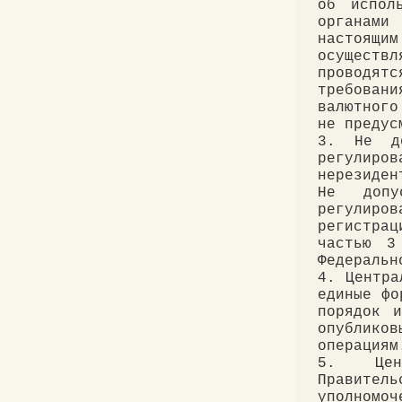
об испол
органами
настоящи
осуществл
проводя
требовани
валютного
не предус
3. Не до
регулиро
нерезиден
Не допу
регулир
регистра
частью 3
Федеральн
4. Центра
единые фо
порядок 
опублико
операциям
5. Цент
Правитель
уполном