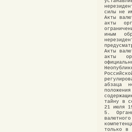
устанавл
нерезиде
силы не и
Акты валю
акты орг
ограниче
иным об
нерезиде
предусмат
Акты валю
акты ор
официальн
Неопубли
Российс
регулиро
абзаца н
положени
содержащ
тайну в с
21 июля 1
5. Орган
валютног
компетенц
только в 