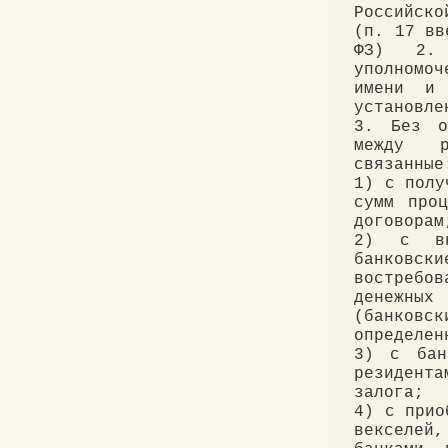
Российско
(п. 17 вв
ФЗ) 2. 
уполномо
имени и 
установле
3. Без о
между р
связанные
1) с полу
сумм про
договорам
2) с вн
банковс
востребо
денежных
(банков
определен
3) с бан
резидента
залога;
4) с прио
векселей,