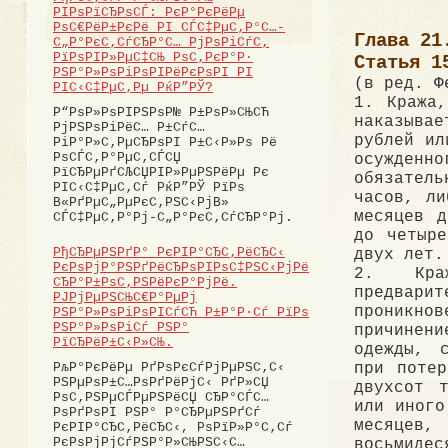
РІРѕРїСЂРѕСЃ: РєР°РєРёРµ
РѕС€РёР±РєРё РІ СЃС‡РµС‚Р°С…-
Глава 21
С„Р°РєС‚СѓСЂР°С… РјРѕРіСѓС‚
РїРѕРІР»РµС‡СЊ РѕС‚РєР°Р·
Статья 1
РЅР°Р»РѕРіРѕРІРёРєРѕРІ РІ
(в ред. Ф
РІС‹С‡РµС‚Рµ РќР”РЎ?
1. Кража
Р“РѕР»РѕРІРЅРѕР№ Р±РѕР»СЊСЋ
наказыва
РјРЅРѕРіРёС… Р±СѓС…
рублей ил
РіР°Р»С‚РµСЂРѕРІ Р±С‹Р»Рѕ Рё
осужден
РѕСЃС‚Р°РµС‚СЃСЏ
РїСЂРµРґСЉСЏРІР»РµРЅРёРµ Рє
обязател
РІС‹С‡РµС‚Сѓ РќР”РЎ РїРѕ
часов, ли
В«РґРµС„РµРєС‚РЅС‹РјВ»
месяцев 
СЃС‡РµС‚Р°Рј-С„Р°РєС‚СѓСЂР°Рј.
до четыр
двух лет.
РђСЂРµРЅРґР° РєРІР°СЂС‚РёСЂС‹
РєРѕРјР°РЅРґРёСЂРѕРІРѕС‡РЅС‹РјРё
2. Кра
СЂР°Р±РѕС‚РЅРёРєР°РјРё.
предва
РЈРјРµРЅСЊС€Р°РµРј
проникно
РЅР°Р»РѕРіРѕРІСѓСЋ Р±Р°Р·Сѓ РїРѕ
РЅР°Р»РѕРіСѓ РЅР°
причинен
РїСЂРёР±С‹Р»СЊ.
одежды, 
при поте
РљР°РєРёРµ РґРѕРєСѓРјРµРЅС‚С‹
РЅРµРѕР±С…РѕРґРёРјС‹ РґР»СЏ
двухсот 
РѕС‚РЅРµСЃРµРЅРёСЏ СЂР°СЃС…
или иного
РѕРґРѕРІ РЅР° Р°СЂРµРЅРґСѓ
месяцев,
РєРІР°СЂС‚РёСЂС‹, РѕРїР»Р°С‚Сѓ
восьмид
РєРѕРјРјСѓРЅР°Р»СЊРЅС‹С…