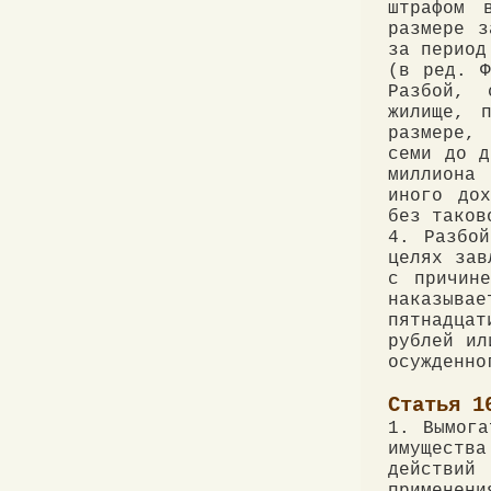
штрафом 
размере з
за период
(в ред. Ф
Разбой, 
жилище, 
размере,
семи до д
миллиона
иного до
без таков
4. Разбой
целях зав
с причин
наказыва
пятнадцат
рублей ил
осужденно
Статья 1
1. Вымога
имущества
действи
применен