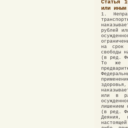
Статья 1
или иным
1. Непра
транспор
наказыва
рублей ил
осужден
ограничен
на срок 
свободы н
(в ред. Ф
То же д
предвар
Федерал
примене
здоровья,
наказывае
или в ра
осужденн
лишением 
(в ред. Ф
Деяния, 
настояще