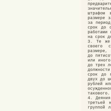
предвари
значител
штрафом 
размере з
за период
срок до 
работами 
на срок д
3. Те же
своего 
размере, 
до пятисо
или иного
до трех л
должности
срок до 
двух до ш
рублей ил
осужденн
такового.
4. Деяния
третьей 
группой 