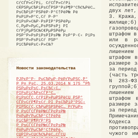
СѓСЃР»СѓРі, СѓСЃР»СѓРі
исправит
СЌРЅРµСЂРіРѕСЃРЅР°Р±Р¶Р°СЋС‰РёС…
двух лет,
РѕСЂРіР°РЅРёР·Р°С†РёР№ Рё
3. Кража,
РѕРїР»Р°С‚Сѓ Р·Р°
РїРѕР»СЊР·РѕРІР°РЅРёРµ
жилище;б
С‚РµР»РµС„РѕРЅРѕРј РІ
газопров
СѓРјРµРЅСЊС€РµРЅРёРµ
штрафом в
РЅР°Р»РѕРіРѕРІРѕР№ Р±Р°Р·С‹ РїРѕ
или в ра
РЅР°Р»РѕРіСѓ РЅР°
РїСЂРёР±С‹Р»СЊ?
осужденно
лишением
штрафом 
размере з
Новости законодательства
за период
(часть тр
РЈРєР°Р· РџСЂРµР·РёРґРµРЅС‚Р°
N 283-ФЗ
Р Р¤ РѕС‚ 25.03.2014 N 175 "Рћ
группой;
РЅРµРєРѕС‚РѕСЂС‹С…
лишением
РІРѕРїСЂРѕСЃР°С…
РїРѕСЃС‚СѓРїР»РµРЅРёСЏ РЅР°
штрафом 
СЃР»СѓР¶Р±Сѓ РІ РѕСЂРіР°РЅС‹
размере з
РІРЅСѓС‚СЂРµРЅРЅРёС… РґРµР»
за период
Р РѕСЃСЃРёР№СЃРєРѕР№
Примечан
Р¤РµРґРµСЂР°С†РёРё
РіСЂР°Р¶РґР°РЅ
Кодекса 
Р РѕСЃСЃРёР№СЃРєРѕР№
противопр
Р¤РµРґРµСЂР°С†РёРё,
чужого и
СЏРІР»СЏСЋС‰РёС…СЃСЏ