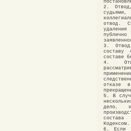
постановл
2. Отвод
судьями,
коллегиа
отвод. С
удаления
публичн
заявленно
3. Отвод
составу 
составе б
4. Отв
рассматр
примене
следствен
отказе 
прекращен
5. В случ
нескольк
дело, х
производс
состава 
Кодексом.
6. Если 