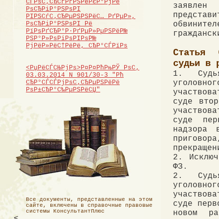
СЃРѕС‚СЂСѓРґРЅРёРєР°РјРё
заявлен 
РѕСЂРіР°РЅРѕРІ
представ
РІРЅСѓС‚СЂРµРЅРЅРёС… РґРµР»,
обвинит
РѕСЂРіР°РЅРѕРІ Рё
РїРѕРґСЂР°Р·РґРµР»РµРЅРёР№
гражданск
РЅР°Р»РѕРіРѕРІРѕР№
РјРёР»РёС†РёРё, СЂР°СЃРїРѕ
Статья 
судьи в 
<РџРёСЃСЊРјРѕ>Р¤Р¤РћРњРЎ РѕС‚
1. Судь
03.03.2014 N 901/30-3 "Рћ
уголовно
СЂР°СЃСЃРјРѕС‚СЂРµРЅРёРё
РѕР±СЂР°С‰РµРЅРёСЏ"
участвов
суде вто
участвов
суде пер
надзора 
приговор
прекращен
2. Исклю
ФЗ.
2. Судь
уголовно
участвов
Все документы, представленные на этом
суде перв
сайте, включены в справочные правовые
новом р
системы КонсультантПлюс
<