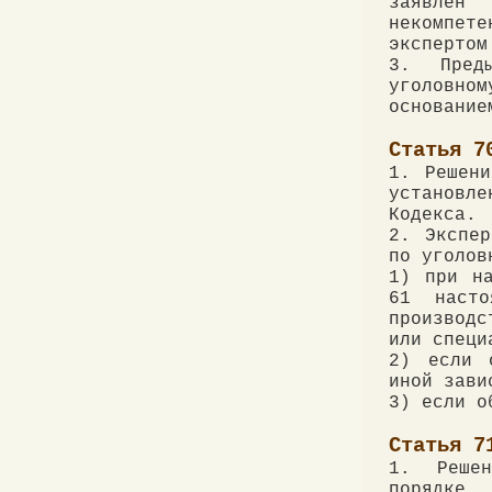
заявлен
некомпет
экспертом
3. Пред
уголовно
основание
Статья 7
1. Решен
установл
Кодекса.
2. Экспе
по уголов
1) при на
61 насто
производ
или специ
2) если 
иной зави
3) если о
Статья 7
1. Реше
порядке