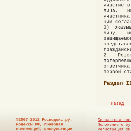
участие в
лица, и
участника
ним согла
3) оказы
лицу, и
защищаем
представ
гражданск
2. Реше
потерпев
ответчика
первой ст
Раздел I
Назад
©2007-2012 Роскодекс.ру:
Бесплатная кон
кодексы РФ, правовая
Положение о бу
информация, консультации
Регистрация фи