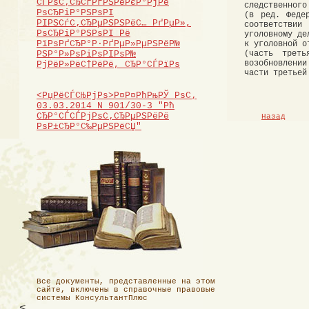
СЃРѕС‚СЂСѓРґРЅРёРєР°РјРё
следственного
РѕСЂРіР°РЅРѕРІ
(в ред. Феде
РІРЅСѓС‚СЂРµРЅРЅРёС… РґРµР»,
соответстви
РѕСЂРіР°РЅРѕРІ Рё
уголовному де
РїРѕРґСЂР°Р·РґРµР»РµРЅРёР№
к уголовной о
(часть трет
РЅР°Р»РѕРіРѕРІРѕР№
возобновлении
РјРёР»РёС†РёРё, СЂР°СЃРїРѕ
части третьей
<РџРёСЃСЊРјРѕ>Р¤Р¤РћРњРЎ РѕС‚
03.03.2014 N 901/30-3 "Рћ
СЂР°СЃСЃРјРѕС‚СЂРµРЅРёРё
Назад
РѕР±СЂР°С‰РµРЅРёСЏ"
Все документы, представленные на этом
сайте, включены в справочные правовые
системы КонсультантПлюс
<