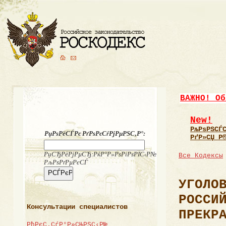
ВАЖНО! Об
New!
РљРѕРЅСЃ
РџРѕРёСЃРє РґРѕРєСѓРјРµРЅС‚Р°:
РґР»СЏ Р
РџСЂРёРјРµСЂ:РќР°Р»РѕРіРѕРІС‹Р№
Все Кодексы
РљРѕРґРµРєСЃ
УГОЛО
РОССИ
Консультации специалистов
ПРЕКР
РђРєС‚СѓР°Р»СЊРЅС‹Р№