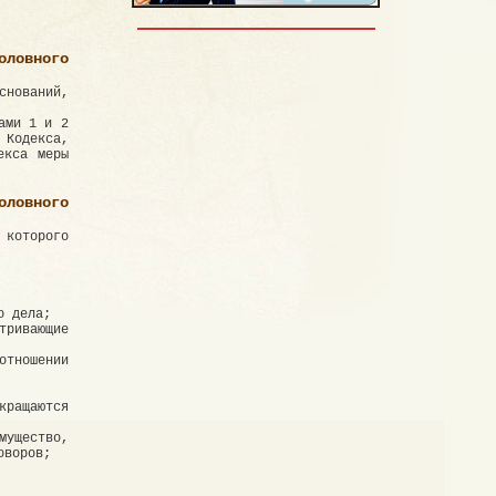
ловного
снований,
ами 1 и 2
Кодекса,
екса меры
ловного
которого
о дела;
тривающие
отношении
ращаются
ущество,
оворов;