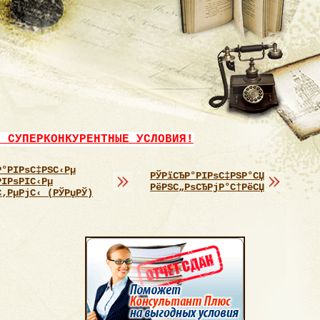
- СУПЕРКОНКУРЕНТНЫЕ УСЛОВИЯ!
Р°РІРѕС‡РЅС‹Рµ
РЎРїСЂР°РІРѕС‡РЅР°СЏ
РІРѕРІС‹Рµ
РёРЅС„РѕСЂРјР°С†РёСЏ
С‚РµРјС‹ (РЎРџРЎ)