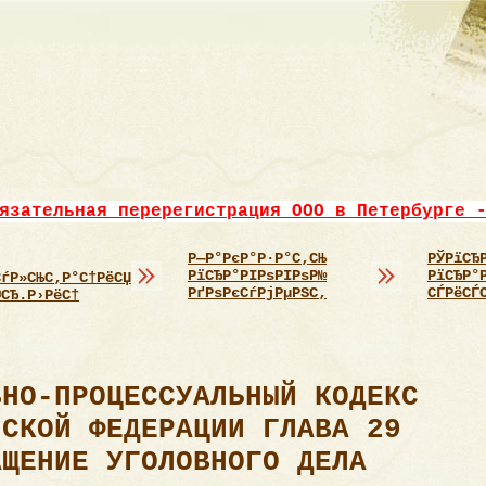
язательная перерегистрация ООО в Петербурге 
Р—Р°РєР°Р·Р°С‚СЊ
РЎРїСЂ
РїСЂР°РІРѕРІРѕР№
РїСЂР°
СѓР»СЊС‚Р°С†РёСЏ
РґРѕРєСѓРјРµРЅС‚
СЃРёСЃ
®СЂ.Р›РёС†
ВНО-ПРОЦЕССУАЛЬНЫЙ КОДЕКС
ЙСКОЙ ФЕДЕРАЦИИ ГЛАВА 29
АЩЕНИЕ УГОЛОВНОГО ДЕЛА