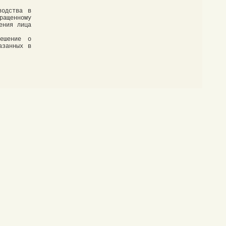
водства в
ащенному
ения лица
ешение о
азанных в