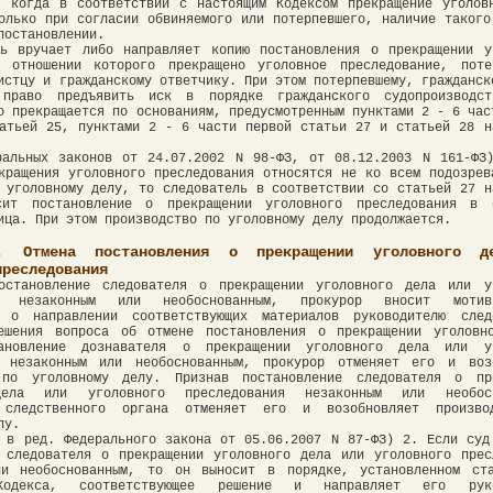
, когда в соответствии с настоящим Кодексом прекращение уголов
олько при согласии обвиняемого или потерпевшего, наличие такого
постановлении.
ль вручает либо направляет копию постановления о прекращении у
 отношении которого прекращено уголовное преследование, поте
истцу и гражданскому ответчику. При этом потерпевшему, гражданск
 право предъявить иск в порядке гражданского судопроизводс
о прекращается по основаниям, предусмотренным пунктами 2 - 6 час
атьей 25, пунктами 2 - 6 части первой статьи 27 и статьей 28 н
ральных законов от 24.07.2002 N 98-ФЗ, от 08.12.2003 N 161-ФЗ
кращения уголовного преследования относятся не ко всем подозрев
 уголовному делу, то следователь в соответствии со статьей 27 н
сит постановление о прекращении уголовного преследования в 
ица. При этом производство по уголовному делу продолжается.
. Отмена постановления о прекращении уголовного д
преследования
остановление следователя о прекращении уголовного дела или у
ия незаконным или необоснованным, прокурор вносит мотиви
е о направлении соответствующих материалов руководителю след
ешения вопроса об отмене постановления о прекращении уголовн
ановление дознавателя о прекращении уголовного дела или уг
я незаконным или необоснованным, прокурор отменяет его и воз
 по уголовному делу. Признав постановление следователя о пр
дела или уголовного преследования незаконным или необосн
ь следственного органа отменяет его и возобновляет произво
лу.
 в ред. Федерального закона от 05.06.2007 N 87-ФЗ) 2. Если суд
 следователя о прекращении уголовного дела или уголовного прес
ли необоснованным, то он выносит в порядке, установленном ст
Кодекса, соответствующее решение и направляет его руко