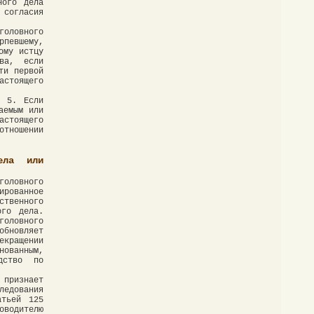
ного дела
 согласия
головного
рпевшему,
ому истцу
тва, если
ти первой
астоящего
) 5. Если
аемым или
астоящего
отношении
ела или
головного
рованное
ственного
ого дела.
оловного
обновляет
екращении
ованным,
дство по
 признает
ледования
атьей 125
водителю