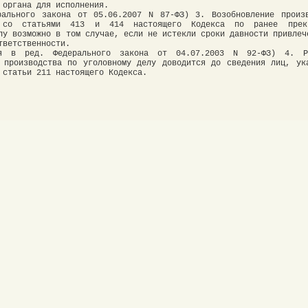
 органа для исполнения.
рального закона от 05.06.2007 N 87-ФЗ) 3. Возобновление произ
и со статьями 413 и 414 настоящего Кодекса по ранее прекр
лу возможно в том случае, если не истекли сроки давности привлеч
тветственности.
ья в ред. Федерального закона от 04.07.2003 N 92-ФЗ) 4. Р
 производства по уголовному делу доводится до сведения лиц, ук
 статьи 211 настоящего Кодекса.