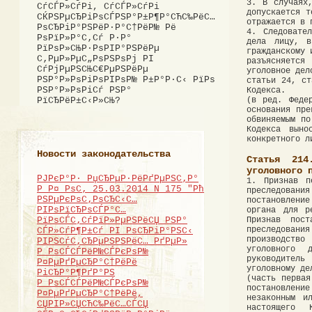
3. В случаях
СѓСЃР»СѓРі, СѓСЃР»СѓРі
допускается т
СЌРЅРµСЂРіРѕСЃРЅР°Р±Р¶Р°СЋС‰РёС…
отражается в 
РѕСЂРіР°РЅРёР·Р°С†РёР№ Рё
4. Следовате
РѕРїР»Р°С‚Сѓ Р·Р°
дела лицу, в
РїРѕР»СЊР·РѕРІР°РЅРёРµ
гражданскому 
С‚РµР»РµС„РѕРЅРѕРј РІ
разъясняется
СѓРјРµРЅСЊС€РµРЅРёРµ
уголовное дел
РЅР°Р»РѕРіРѕРІРѕР№ Р±Р°Р·С‹ РїРѕ
статьи 24, ст
РЅР°Р»РѕРіСѓ РЅР°
Кодекса.
(в ред. Феде
РїСЂРёР±С‹Р»СЊ?
основания пре
обвиняемым по
Кодекса выно
конкретного л
Новости законодательства
Статья 214
уголовного 
РЈРєР°Р· РџСЂРµР·РёРґРµРЅС‚Р°
1. Признав п
Р Р¤ РѕС‚ 25.03.2014 N 175 "Рћ
преследован
РЅРµРєРѕС‚РѕСЂС‹С…
постановлени
РІРѕРїСЂРѕСЃР°С…
органа для р
Признав пост
РїРѕСЃС‚СѓРїР»РµРЅРёСЏ РЅР°
преследовани
СЃР»СѓР¶Р±Сѓ РІ РѕСЂРіР°РЅС‹
производство
РІРЅСѓС‚СЂРµРЅРЅРёС… РґРµР»
уголовного 
Р РѕСЃСЃРёР№СЃРєРѕР№
руководител
Р¤РµРґРµСЂР°С†РёРё
уголовному де
РіСЂР°Р¶РґР°РЅ
(часть первая
Р РѕСЃСЃРёР№СЃРєРѕР№
постановление
Р¤РµРґРµСЂР°С†РёРё,
незаконным и
СЏРІР»СЏСЋС‰РёС…СЃСЏ
настоящего 