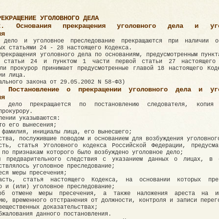
РЕКРАЩЕНИЕ УГОЛОВНОГО ДЕЛА
2. Основания прекращения уголовного дела и уго
ия
 дело и уголовное преследование прекращаются при наличии о
ых статьями 24 - 28 настоящего Кодекса.
прекращения уголовного дела по основаниям, предусмотренным пункт
й статьи 24 и пунктом 1 части первой статьи 27 настоящего 
ли прокурор принимает предусмотренные главой 18 настоящего Код
ии лица.
ального закона от 29.05.2002 N 58-ФЗ)
. Постановление о прекращении уголовного дела и уго
ия
е дело прекращается по постановлению следователя, копия 
прокурору.
лении указываются:
то его вынесения;
 фамилия, инициалы лица, его вынесшего;
ства, послужившие поводом и основанием для возбуждения уголовног
сть, статья Уголовного кодекса Российской Федерации, предусма
 по признакам которого было возбуждено уголовное дело;
ы предварительного следствия с указанием данных о лицах, в 
ствлялось уголовное преследование;
еся меры пресечения;
асть, статья настоящего Кодекса, на основании которых прек
о и (или) уголовное преследование;
об отмене меры пресечения, а также наложения ареста на им
ию, временного отстранения от должности, контроля и записи перег
вещественных доказательствах;
бжалования данного постановления.