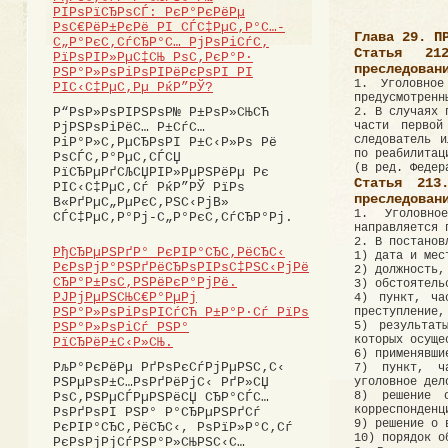
РІРѕРїСЂРѕСЃ: РєР°РєРёРµ
РѕС€РёР±РєРё РІ СЃС‡РµС‚Р°С…-
Глава 29. П
С„Р°РєС‚СѓСЂР°С… РјРѕРіСѓС‚
Статья 21
РїРѕРІР»РµС‡СЊ РѕС‚РєР°Р·
преследован
РЅР°Р»РѕРіРѕРІРёРєРѕРІ РІ
1. Уголовное
РІС‹С‡РµС‚Рµ РќР”РЎ?
предусмотренн
2. В случаях 
Р“РѕР»РѕРІРЅРѕР№ Р±РѕР»СЊСЋ
части перво
РјРЅРѕРіРёС… Р±СѓС…
следователь и
РіР°Р»С‚РµСЂРѕРІ Р±С‹Р»Рѕ Рё
по реабилитац
РѕСЃС‚Р°РµС‚СЃСЏ
(в ред. Федер
РїСЂРµРґСЉСЏРІР»РµРЅРёРµ Рє
Статья 213
РІС‹С‡РµС‚Сѓ РќР”РЎ РїРѕ
преследован
В«РґРµС„РµРєС‚РЅС‹РјВ»
1. Уголовно
СЃС‡РµС‚Р°Рј-С„Р°РєС‚СѓСЂР°Рј.
направляется 
2. В постанов
РђСЂРµРЅРґР° РєРІР°СЂС‚РёСЂС‹
1) дата и мес
РєРѕРјР°РЅРґРёСЂРѕРІРѕС‡РЅС‹РјРё
2) должность,
СЂР°Р±РѕС‚РЅРёРєР°РјРё.
3) обстоятель
РЈРјРµРЅСЊС€Р°РµРј
4) пункт, ча
преступление,
РЅР°Р»РѕРіРѕРІСѓСЋ Р±Р°Р·Сѓ РїРѕ
5) результат
РЅР°Р»РѕРіСѓ РЅР°
которых осуще
РїСЂРёР±С‹Р»СЊ.
6) применявши
РљР°РєРёРµ РґРѕРєСѓРјРµРЅС‚С‹
7) пункт, ч
уголовное дел
РЅРµРѕР±С…РѕРґРёРјС‹ РґР»СЏ
8) решение 
РѕС‚РЅРµСЃРµРЅРёСЏ СЂР°СЃС…
корреспонденц
РѕРґРѕРІ РЅР° Р°СЂРµРЅРґСѓ
9) решение о 
РєРІР°СЂС‚РёСЂС‹, РѕРїР»Р°С‚Сѓ
10) порядок о
РєРѕРјРјСѓРЅР°Р»СЊРЅС‹С…