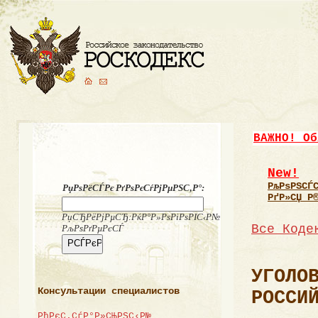
ВАЖНО! Об
New!
РљРѕРЅСЃ
РџРѕРёСЃРє РґРѕРєСѓРјРµРЅС‚Р°:
РґР»СЏ Р
РџСЂРёРјРµСЂ:РќР°Р»РѕРіРѕРІС‹Р№
Все Коде
РљРѕРґРµРєСЃ
УГОЛО
Консультации специалистов
РОССИ
РђРєС‚СѓР°Р»СЊРЅС‹Р№