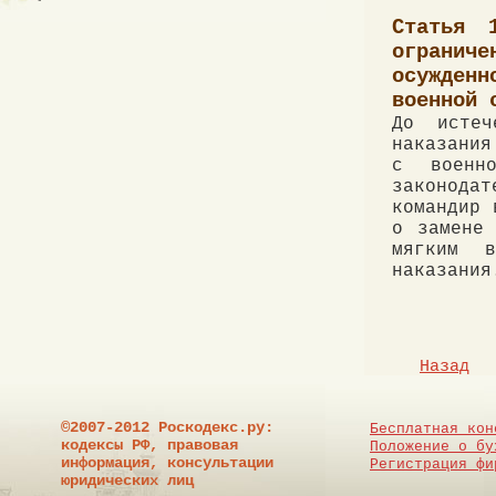
Статья 
огранич
осужден
военной 
До истеч
наказания
с военно
законодат
командир 
о замене
мягким 
наказания
Назад
©2007-2012 Роскодекс.ру:
Бесплатная кон
кодексы РФ, правовая
Положение о бу
информация, консультации
Регистрация фи
юридических лиц