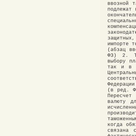
ввозной т
подлежат 
окончате
специаль
компен
законода
защитных,
импорте т
(абзац вв
ФЗ) 2. Т
выбору пл
так и в 
Централ
соответс
Федерации
(в ред. Ф
Пересчет
валюту д
исчисле
производ
таможенны
когда обя
связана 