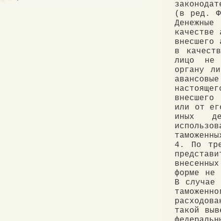
законодат
(в ред. Ф
Денежные
качестве 
внесшего 
в качест
лицо не 
органу л
авансовы
настояще
внесшего 
или от ег
иных де
использ
таможенны
4. По тр
представи
внесенных
форме не 
В случае 
таможенн
расходова
такой выв
федераль