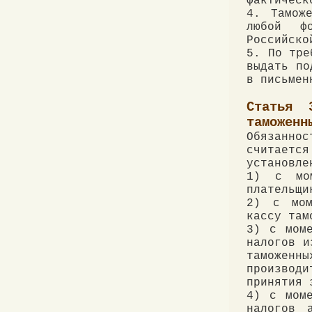
фактическ
4. Тамож
любой ф
Российско
5. По тре
выдать по
в письмен
Статья 
таможенн
Обязанно
считает
установле
1) с мом
плательщи
2) с мом
кассу там
3) с мом
налогов и
таможен
производ
принятия 
4) с мом
налогов 