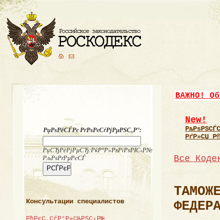
ВАЖНО! Об
New!
РљРѕРЅСЃ
РџРѕРёСЃРє РґРѕРєСѓРјРµРЅС‚Р°:
РґР»СЏ Р
РџСЂРёРјРµСЂ:РќР°Р»РѕРіРѕРІС‹Р№
Все Коде
РљРѕРґРµРєСЃ
ТАМОЖ
Консультации специалистов
ФЕДЕР
РђРєС‚СѓР°Р»СЊРЅС‹Р№