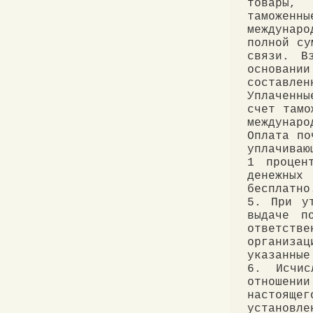
товары, 
таможенн
междунаро
полной су
связи. В
основании
составле
Уплаченн
счет тамо
междунар
Оплата по
уплачиваю
1 процен
денежных
бесплатно
5. При у
выдаче п
ответств
организа
указанные
6. Исчис
отношени
настоящ
установле