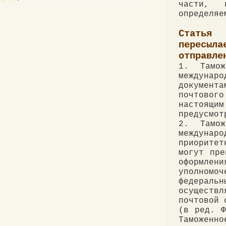
части, 
определяе
Статья 
пересы
отправле
1. Тамож
междунар
документ
почтово
настоящ
предусмот
2. Тамож
междунар
приоритет
могут пре
оформлен
уполномоч
федерал
осуществ
почтовой 
(в ред. Ф
Таможен