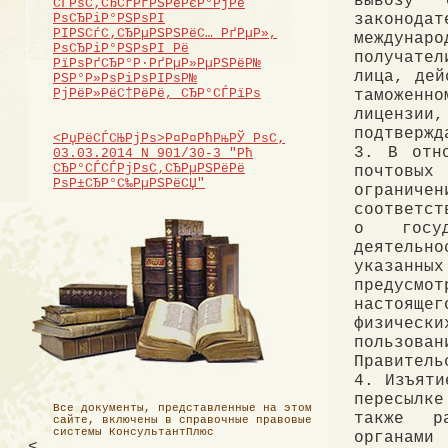
вывозу 
СЃРѕС‚СЂСѓРґРЅРёРєР°РјРё
законод
РѕСЂРіР°РЅРѕРІ
РІРЅСѓС‚СЂРµРЅРЅРёС… РґРµР»,
междунар
РѕСЂРіР°РЅРѕРІ Рё
получате
РїРѕРґСЂР°Р·РґРµР»РµРЅРёР№
лица, дей
РЅР°Р»РѕРіРѕРІРѕР№
таможен
РјРёР»РёС†РёРё, СЂР°СЃРїРѕ
лицензи
подтвержд
<РџРёСЃСЊРјРѕ>Р¤Р¤РћРњРЎ РѕС‚
3. В отн
03.03.2014 N 901/30-3 "Рћ
СЂР°СЃСЃРјРѕС‚СЂРµРЅРёРё
почтовых
РѕР±СЂР°С‰РµРЅРёСЏ"
ограничен
соответст
о госуд
деятельн
указан
предусмо
настояще
физичес
пользо
Правитель
4. Изъяти
пересылк
Все документы, представленные на этом
также ра
сайте, включены в справочные правовые
системы КонсультантПлюс
органами
<