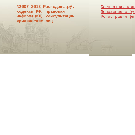
©2007-2012 Роскодекс.ру:
Бесплатная кон
кодексы РФ, правовая
Положение о бу
информация, консультации
Регистрация фи
юридических лиц