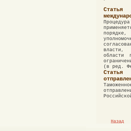
Статья 
междунар
Процедура
применяе
порядке,
уполном
согласов
власти, 
области 
ограничен
(в ред. Ф
Статья 
отправле
Таможен
отправле
Российско
Назад