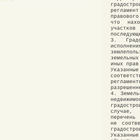
градост
регламен
правового
что нах
участко
последующ
3. Градо
исполнен
землепол
земельных
иных прав
Указанные
соответст
регламен
разрешенн
4. Земель
недвижи
градостр
случае,
перечень
не соотв
градостро
Указанные