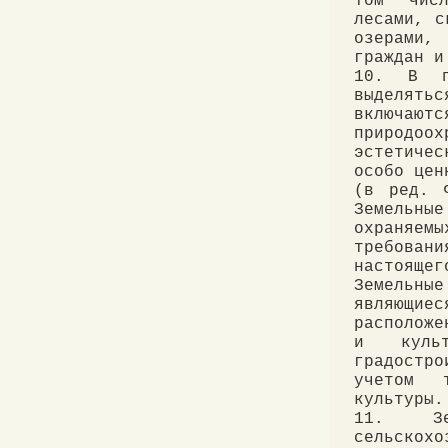
том числ
лесами, с
озерами,
граждан и
10. В п
выделятьс
включаю
природо
эстетиче
особо цен
(в ред. 
Земельны
охраняем
требова
настоящег
Земельны
являющи
расположе
и культ
градостр
учетом 
культуры.
11. Зе
сельскох