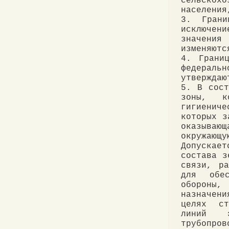
сельскох
населения
3. Грани
исключен
значения
изменяютс
4. Грани
федераль
утверждаю
5. В сост
зоны, к
гигиенич
которых з
оказываю
окружающу
Допускае
состава з
связи, ра
для обес
обороны,
назначен
целях ст
линий э
трубопро