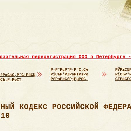
язательная перерегистрация ООО в Петербурге 
Р—Р°РєР°Р·Р°С‚СЊ
РЎРїСЂ
РїСЂР°РІРѕРІРѕР№
РїСЂР°
СѓР»СЊС‚Р°С†РёСЏ
РґРѕРєСѓРјРµРЅС‚
СЃРёСЃ
®СЂ.Р›РёС†
ЬНЫЙ КОДЕКС РОССИЙСКОЙ ФЕДЕР
 10