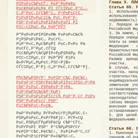
Глава X. ПЛ
РІРѕРїСЂРѕСЃ: РєР°РєРёРµ
Статья 65. 
РѕС€РёР±РєРё РІ СЃС‡РµС‚Р°С…-
1. Использов
С„Р°РєС‚СѓСЂР°С… РјРѕРіСѓС‚
использовани
РїРѕРІР»РµС‡СЊ РѕС‚РєР°Р·
недвижимость)
РЅР°Р»РѕРіРѕРІРёРєРѕРІ РІ
2. Порядок и
РІС‹С‡РµС‚Рµ РќР”РЎ?
Российской Фе
3. За земли, 
Р“РѕР»РѕРІРЅРѕР№ Р±РѕР»СЊСЋ
Порядок опред
РјРЅРѕРіРёС… Р±СѓС…
платы за земл
РіР°Р»С‚РµСЂРѕРІ Р±С‹Р»Рѕ Рё
Федерации и
РѕСЃС‚Р°РµС‚СЃСЏ
Правительств
РїСЂРµРґСЉСЏРІР»РµРЅРёРµ Рє
Российской Фе
РІС‹С‡РµС‚Сѓ РќР”РЎ РїРѕ
Размер аренд
В«РґРµС„РµРєС‚РЅС‹РјВ»
участка.
СЃС‡РµС‚Р°Рј-С„Р°РєС‚СѓСЂР°Рј.
В случае, ес
участка, нахо
строительст
РђСЂРµРЅРґР° РєРІР°СЂС‚РёСЂС‹
индивидуально
РєРѕРјР°РЅРґРёСЂРѕРІРѕС‡РЅС‹РјРё
земельном уч
СЂР°Р±РѕС‚РЅРёРєР°РјРё.
устанавливае
РЈРјРµРЅСЊС€Р°РµРј
соответств
РЅР°Р»РѕРіРѕРІСѓСЋ Р±Р°Р·Сѓ РїРѕ
законодательс
РЅР°Р»РѕРіСѓ РЅР°
(абзац введен
РїСЂРёР±С‹Р»СЊ.
внесения аре
устанавливают
РљР°РєРёРµ РґРѕРєСѓРјРµРЅС‚С‹
5. Для целей
РЅРµРѕР±С…РѕРґРёРјС‹ РґР»СЏ
федеральными 
РѕС‚РЅРµСЃРµРЅРёСЏ СЂР°СЃС…
РѕРґРѕРІ РЅР° Р°СЂРµРЅРґСѓ
Статья 66. 
РєРІР°СЂС‚РёСЂС‹, РѕРїР»Р°С‚Сѓ
1. Рыночная с
РєРѕРјРјСѓРЅР°Р»СЊРЅС‹С…
законом об оц