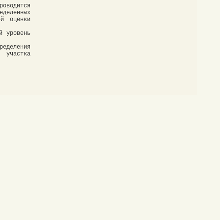
оводится
еделенных
ой оценки
й уровень
ределения
 участка