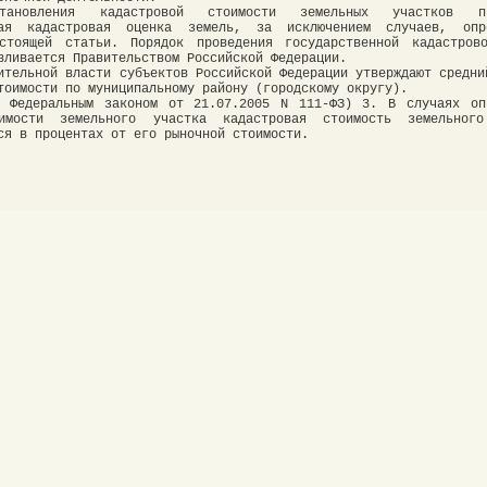
новления кадастровой стоимости земельных участков пр
ная кадастровая оценка земель, за исключением случаев, опр
стоящей статьи. Порядок проведения государственной кадастров
вливается Правительством Российской Федерации.
ительной власти субъектов Российской Федерации утверждают средни
тоимости по муниципальному району (городскому округу).
н Федеральным законом от 21.07.2005 N 111-ФЗ) 3. В случаях оп
имости земельного участка кадастровая стоимость земельного
ся в процентах от его рыночной стоимости.