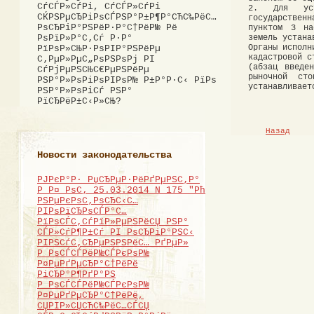
СѓСЃР»СѓРі, СѓСЃР»СѓРі
2. Для уста
СЌРЅРµСЂРіРѕСЃРЅР°Р±Р¶Р°СЋС‰РёС…
государствен
РѕСЂРіР°РЅРёР·Р°С†РёР№ Рё
пунктом 3 на
земель устана
РѕРїР»Р°С‚Сѓ Р·Р°
Органы исполн
РїРѕР»СЊР·РѕРІР°РЅРёРµ
кадастровой с
С‚РµР»РµС„РѕРЅРѕРј РІ
(абзац введе
СѓРјРµРЅСЊС€РµРЅРёРµ
рыночной сто
РЅР°Р»РѕРіРѕРІРѕР№ Р±Р°Р·С‹ РїРѕ
устанавливает
РЅР°Р»РѕРіСѓ РЅР°
РїСЂРёР±С‹Р»СЊ?
Назад
Новости законодательства
РЈРєР°Р· РџСЂРµР·РёРґРµРЅС‚Р°
Р Р¤ РѕС‚ 25.03.2014 N 175 "Рћ
РЅРµРєРѕС‚РѕСЂС‹С…
РІРѕРїСЂРѕСЃР°С…
РїРѕСЃС‚СѓРїР»РµРЅРёСЏ РЅР°
СЃР»СѓР¶Р±Сѓ РІ РѕСЂРіР°РЅС‹
РІРЅСѓС‚СЂРµРЅРЅРёС… РґРµР»
Р РѕСЃСЃРёР№СЃРєРѕР№
Р¤РµРґРµСЂР°С†РёРё
РіСЂР°Р¶РґР°РЅ
Р РѕСЃСЃРёР№СЃРєРѕР№
Р¤РµРґРµСЂР°С†РёРё,
СЏРІР»СЏСЋС‰РёС…СЃСЏ