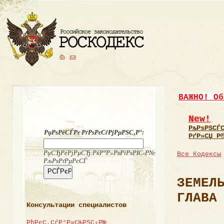
ВАЖНО! Об
New!
РљРѕРЅСЃ
РџРѕРёСЃРє РґРѕРєСѓРјРµРЅС‚Р°:
РґР»СЏ Р
РџСЂРёРјРµСЂ:РќР°Р»РѕРіРѕРІС‹Р№
Все Кодексы
РљРѕРґРµРєСЃ
ЗЕМЕЛ
ГЛАВА
Консультации специалистов
РђРєС‚СѓР°Р»СЊРЅС‹Р№