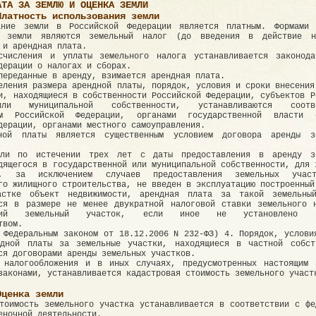
АТА ЗА ЗЕМЛЮ И ОЦЕНКА ЗЕМЛИ
Платность использования земли
ание земли в Российской Федерации является платным. Формами
е земли являются земельный налог (до введения в действие н
 и арендная плата.
счисления и уплаты земельного налога устанавливается законода
дерации о налогах и сборах.
переданные в аренду, взимается арендная плата.
еления размера арендной платы, порядок, условия и сроки внесения
и, находящиеся в собственности Российской Федерации, субъектов Р
ли муниципальной собственности, устанавливаются соотве
ом Российской Федерации, органами государственной власти с
дерации, органами местного самоуправления.
ной платы является существенным условием договора аренды з
ли по истечении трех лет с даты предоставления в аренду зе
дящегося в государственной или муниципальной собственности, для 
ва, за исключением случаев предоставления земельных учас
го жилищного строительства, не введен в эксплуатацию построенный
астке объект недвижимости, арендная плата за такой земельны
тся в размере не менее двукратной налоговой ставки земельного 
ующий земельный участок, если иное не установлено з
твом.
 Федеральным законом от 18.12.2006 N 232-ФЗ) 4. Порядок, услови
ндной платы за земельные участки, находящиеся в частной собст
ся договорами аренды земельных участков.
 налогообложения и в иных случаях, предусмотренных настоящим 
законами, устанавливается кадастровая стоимость земельного участ
Оценка земли
тоимость земельного участка устанавливается в соответствии с фе
еночной деятельности.