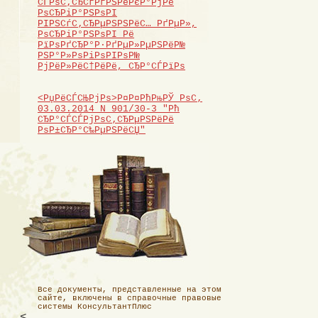
СЃРѕС‚СЂСѓРґРЅРёРєР°РјРё
РѕСЂРіР°РЅРѕРІ
РІРЅСѓС‚СЂРµРЅРЅРёС… РґРµР»,
РѕСЂРіР°РЅРѕРІ Рё
РїРѕРґСЂР°Р·РґРµР»РµРЅРёР№
РЅР°Р»РѕРіРѕРІРѕР№
РјРёР»РёС†РёРё, СЂР°СЃРїРѕ
<РџРёСЃСЊРјРѕ>Р¤Р¤РћРњРЎ РѕС‚
03.03.2014 N 901/30-3 "Рћ
СЂР°СЃСЃРјРѕС‚СЂРµРЅРёРё
РѕР±СЂР°С‰РµРЅРёСЏ"
Все документы, представленные на этом
сайте, включены в справочные правовые
системы КонсультантПлюс
<