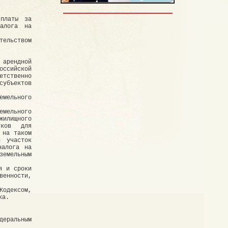
 платы за
алога на
тельством
 арендной
оссийской
тственно
убъектов
емельного
мельного
жилищного
тков для
 на таком
й участок
налога на
емельным
я и сроки
венности,
Кодексом,
ка.
деральным