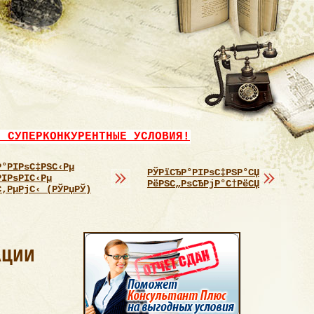
- СУПЕРКОНКУРЕНТНЫЕ УСЛОВИЯ!
Р°РІРѕС‡РЅС‹Рµ
РЎРїСЂР°РІРѕС‡РЅР°СЏ
РІРѕРІС‹Рµ
РёРЅС„РѕСЂРјР°С†РёСЏ
С‚РµРјС‹ (РЎРџРЎ)
АЦИИ