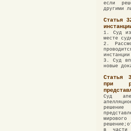
если реш
другими л
Статья 3
инстанци
1. Суд и
месте суд
2. Рассм
проводит
инстанции
3. Суд вп
новые док
Статья 
при ра
представ
Суд апе
апелляци
решение
представ
мирового
решение;о
в части 