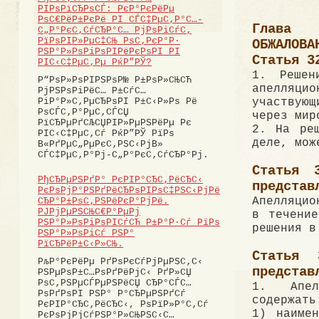
РІРѕРїСЂРѕСЃ: РєР°РєРёРµ
РѕС€РёР±РєРё РІ СЃС‡РµС‚Р°С…-
Глава 
С„Р°РєС‚СѓСЂР°С… РјРѕРіСѓС‚
РїРѕРІР»РµС‡СЊ РѕС‚РєР°Р·
ОБЖАЛОВА
РЅР°Р»РѕРіРѕРІРёРєРѕРІ РІ
Статья 3
РІС‹С‡РµС‚Рµ РќР”РЎ?
1. Решен
Р“РѕР»РѕРІРЅРѕР№ Р±РѕР»СЊСЋ
апелляци
РјРЅРѕРіРёС… Р±СѓС…
участвую
РіР°Р»С‚РµСЂРѕРІ Р±С‹Р»Рѕ Рё
РѕСЃС‚Р°РµС‚СЃСЏ
через мир
РїСЂРµРґСЉСЏРІР»РµРЅРёРµ Рє
2. На ре
РІС‹С‡РµС‚Сѓ РќР”РЎ РїРѕ
деле, мож
В«РґРµС„РµРєС‚РЅС‹РјВ»
СЃС‡РµС‚Р°Рј-С„Р°РєС‚СѓСЂР°Рј.
Статья 
РђСЂРµРЅРґР° РєРІР°СЂС‚РёСЂС‹
представ
РєРѕРјР°РЅРґРёСЂРѕРІРѕС‡РЅС‹РјРё
Апелляцио
СЂР°Р±РѕС‚РЅРёРєР°РјРё.
РЈРјРµРЅСЊС€Р°РµРј
в течени
РЅР°Р»РѕРіРѕРІСѓСЋ Р±Р°Р·Сѓ РїРѕ
решения в
РЅР°Р»РѕРіСѓ РЅР°
РїСЂРёР±С‹Р»СЊ.
Статья 
РљР°РєРёРµ РґРѕРєСѓРјРµРЅС‚С‹
представ
РЅРµРѕР±С…РѕРґРёРјС‹ РґР»СЏ
РѕС‚РЅРµСЃРµРЅРёСЏ СЂР°СЃС…
1. Апел
РѕРґРѕРІ РЅР° Р°СЂРµРЅРґСѓ
содержать
РєРІР°СЂС‚РёСЂС‹, РѕРїР»Р°С‚Сѓ
1) наиме
РєРѕРјРјСѓРЅР°Р»СЊРЅС‹С…