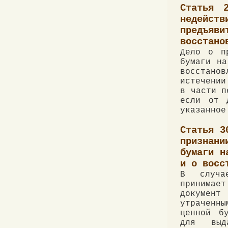
Статья 
недейст
предъяв
восстано
Дело о п
бумаги на
восстано
истечении
в части п
если от 
указанное
Статья 3
признан
бумаги н
и о восс
В случа
принима
документ
утраченны
ценной б
для выд