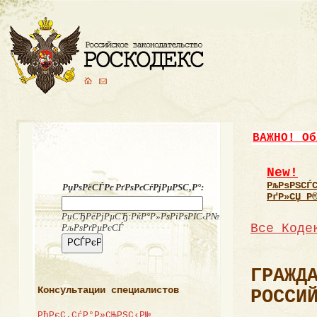
ВАЖНО! Об
New!
РљРѕРЅСЃ
РџРѕРёСЃРє РґРѕРєСѓРјРµРЅС‚Р°:
РґР»СЏ Р
РџСЂРёРјРµСЂ:РќР°Р»РѕРіРѕРІС‹Р№
Все Коде
РљРѕРґРµРєСЃ
ГРАЖД
Консультации специалистов
РОССИ
РђРєС‚СѓР°Р»СЊРЅС‹Р№