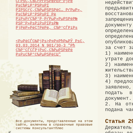
СЃРѕС‚СЂСѓРґРЅРёРєР°РјРё
недейст
РѕСЂРіР°РЅРѕРІ
предъяв
РІРЅСѓС‚СЂРµРЅРЅРёС… РґРµР»,
восстано
РѕСЂРіР°РЅРѕРІ Рё
запрещен
РїРѕРґСЂР°Р·РґРµР»РµРЅРёР№
РЅР°Р»РѕРіРѕРІРѕР№
документ
РјРёР»РёС†РёРё, СЂР°СЃРїРѕ
определен
определе
<РџРёСЃСЊРјРѕ>Р¤Р¤РћРњРЎ РѕС‚
опубликов
03.03.2014 N 901/30-3 "Рћ
за счет з
СЂР°СЃСЃРјРѕС‚СЂРµРЅРёРё
1) наимен
РѕР±СЂР°С‰РµРЅРёСЏ"
утрате до
2) наимен
жительств
3) наимен
4) предло
заявлено,
подать 
документ.
2. На от
подана ча
Статья 2
Все документы, представленные на этом
сайте, включены в справочные правовые
Держател
системы КонсультантПлюс
<