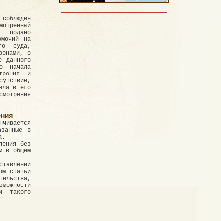
соблюден
отренный
е подано
омочий на
го суда,
ронами, о
е данного
о начала
трения и
сутствие,
ела в его
смотрения
ения
нчивается
азанные в
а.
ления без
м в общем
ставлении
ом статьи
ельства,
зможности
и такого