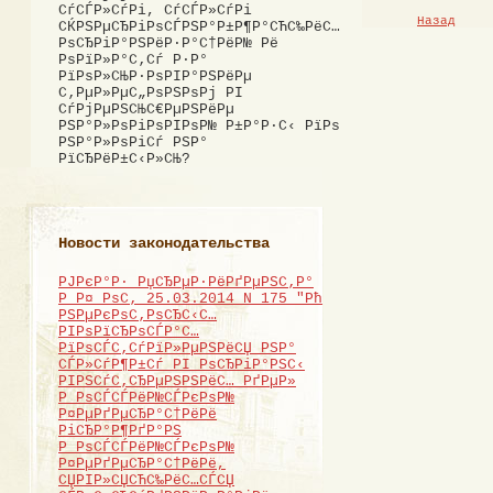
СѓСЃР»СѓРі, СѓСЃР»СѓРі
Назад
СЌРЅРµСЂРіРѕСЃРЅР°Р±Р¶Р°СЋС‰РёС…
РѕСЂРіР°РЅРёР·Р°С†РёР№ Рё
РѕРїР»Р°С‚Сѓ Р·Р°
РїРѕР»СЊР·РѕРІР°РЅРёРµ
С‚РµР»РµС„РѕРЅРѕРј РІ
СѓРјРµРЅСЊС€РµРЅРёРµ
РЅР°Р»РѕРіРѕРІРѕР№ Р±Р°Р·С‹ РїРѕ
РЅР°Р»РѕРіСѓ РЅР°
РїСЂРёР±С‹Р»СЊ?
Новости законодательства
РЈРєР°Р· РџСЂРµР·РёРґРµРЅС‚Р°
Р Р¤ РѕС‚ 25.03.2014 N 175 "Рћ
РЅРµРєРѕС‚РѕСЂС‹С…
РІРѕРїСЂРѕСЃР°С…
РїРѕСЃС‚СѓРїР»РµРЅРёСЏ РЅР°
СЃР»СѓР¶Р±Сѓ РІ РѕСЂРіР°РЅС‹
РІРЅСѓС‚СЂРµРЅРЅРёС… РґРµР»
Р РѕСЃСЃРёР№СЃРєРѕР№
Р¤РµРґРµСЂР°С†РёРё
РіСЂР°Р¶РґР°РЅ
Р РѕСЃСЃРёР№СЃРєРѕР№
Р¤РµРґРµСЂР°С†РёРё,
СЏРІР»СЏСЋС‰РёС…СЃСЏ