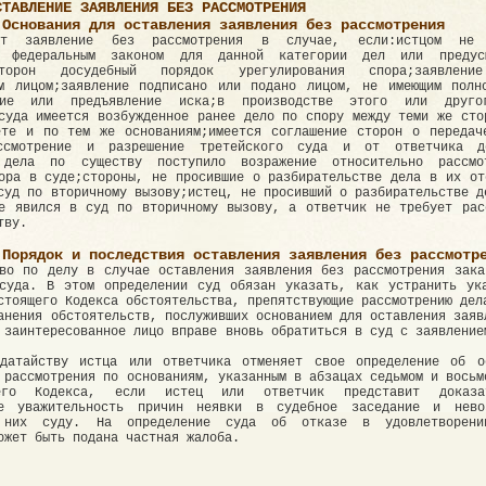
СТАВЛЕНИЕ ЗАЯВЛЕНИЯ БЕЗ РАССМОТРЕНИЯ
 Основания для оставления заявления без рассмотрения
ет заявление без рассмотрения в случае, если:истцом не 
й федеральным законом для данной категории дел или предусм
торон досудебный порядок урегулирования спора;заявлени
ым лицом;заявление подписано или подано лицом, не имеющим полн
ние или предъявление иска;в производстве этого или друго
суда имеется возбужденное ранее дело по спору между теми же сто
ете и по тем же основаниям;имеется соглашение сторон о передач
ссмотрение и разрешение третейского суда и от ответчика д
 дела по существу поступило возражение относительно рассмо
ора в суде;стороны, не просившие о разбирательстве дела в их от
суд по вторичному вызову;истец, не просивший о разбирательстве д
е явился в суд по вторичному вызову, а ответчик не требует рас
тву.
 Порядок и последствия оставления заявления без рассмотр
во по делу в случае оставления заявления без рассмотрения зака
 суда. В этом определении суд обязан указать, как устранить ук
стоящего Кодекса обстоятельства, препятствующие рассмотрению дел
анения обстоятельств, послуживших основанием для оставления заяв
 заинтересованное лицо вправе вновь обратиться в суд с заявление
датайству истца или ответчика отменяет свое определение об о
 рассмотрения по основаниям, указанным в абзацах седьмом и восьм
его Кодекса, если истец или ответчик представит доказат
ие уважительность причин неявки в судебное заседание и нево
 них суду. На определение суда об отказе в удовлетворени
ожет быть подана частная жалоба.