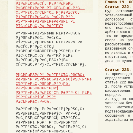
Глава 19. О
РІРѕРїСЂРѕСЃ: РєР°РєРёРµ
Статья 222.
РѕС€РёР±РєРё РІ СЃС‡РµС‚Р°С…-
Суд оставля
С„Р°РєС‚СѓСЂР°С… РјРѕРіСѓС‚
установленны
РїРѕРІР»РµС‡СЊ РѕС‚РєР°Р·
договором с
РЅР°Р»РѕРіРѕРІРёРєРѕРІ РІ
недееспособн
РІС‹С‡РµС‚Рµ РќР”РЎ?
его подписа
арбитражного 
Р“РѕР»РѕРІРЅРѕР№ Р±РѕР»СЊСЋ
том же предм
РјРЅРѕРіРёС… Р±СѓС…
спора на ра
РіР°Р»С‚РµСЂРѕРІ Р±С‹Р»Рѕ Рё
рассмотрения
РѕСЃС‚Р°РµС‚СЃСЏ
разрешения сп
РїСЂРµРґСЉСЏРІР»РµРЅРёРµ Рє
не явились в 
РІС‹С‡РµС‚Сѓ РќР”РЎ РїРѕ
отсутствие, н
В«РґРµС„РµРєС‚РЅС‹РјВ»
дела по сущес
СЃС‡РµС‚Р°Рј-С„Р°РєС‚СѓСЂР°Рј.
Статья 223.
1. Производст
РђСЂРµРЅРґР° РєРІР°СЂС‚РёСЂС‹
определением
РєРѕРјР°РЅРґРёСЂРѕРІРѕС‡РЅС‹РјРё
статье 222 на
СЂР°Р±РѕС‚РЅРёРєР°РјРё.
2. После устр
РЈРјРµРЅСЊС€Р°РµРј
рассмотрения,
РЅР°Р»РѕРіРѕРІСѓСЋ Р±Р°Р·Сѓ РїРѕ
порядке.
РЅР°Р»РѕРіСѓ РЅР°
3. Суд по хо
РїСЂРёР±С‹Р»СЊ.
заявления без
222 настоящ
РљР°РєРёРµ РґРѕРєСѓРјРµРЅС‚С‹
подтверждающ
РЅРµРѕР±С…РѕРґРёРјС‹ РґР»СЏ
сообщения о
РѕС‚РЅРµСЃРµРЅРёСЏ СЂР°СЃС…
ходатайства м
РѕРґРѕРІ РЅР° Р°СЂРµРЅРґСѓ
РєРІР°СЂС‚РёСЂС‹, РѕРїР»Р°С‚Сѓ
РєРѕРјРјСѓРЅР°Р»СЊРЅС‹С…