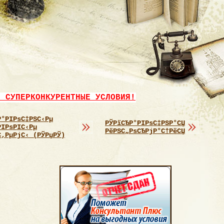
- СУПЕРКОНКУРЕНТНЫЕ УСЛОВИЯ!
Р°РІРѕС‡РЅС‹Рµ
РЎРїСЂР°РІРѕС‡РЅР°СЏ
РІРѕРІС‹Рµ
РёРЅС„РѕСЂРјР°С†РёСЏ
С‚РµРјС‹ (РЎРџРЎ)