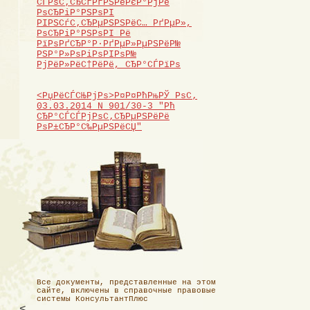
СЃРѕС‚СЂСѓРґРЅРёРєР°РјРё
РѕСЂРіР°РЅРѕРІ
РІРЅСѓС‚СЂРµРЅРЅРёС… РґРµР»,
РѕСЂРіР°РЅРѕРІ Рё
РїРѕРґСЂР°Р·РґРµР»РµРЅРёР№
РЅР°Р»РѕРіРѕРІРѕР№
РјРёР»РёС†РёРё, СЂР°СЃРїРѕ
<РџРёСЃСЊРјРѕ>Р¤Р¤РћРњРЎ РѕС‚
03.03.2014 N 901/30-3 "Рћ
СЂР°СЃСЃРјРѕС‚СЂРµРЅРёРё
РѕР±СЂР°С‰РµРЅРёСЏ"
Все документы, представленные на этом
сайте, включены в справочные правовые
системы КонсультантПлюс
<