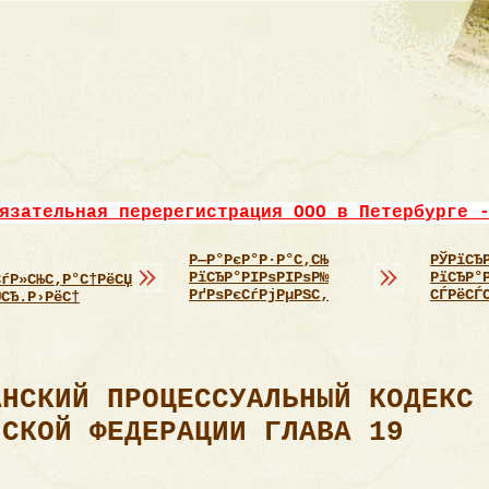
язательная перерегистрация ООО в Петербурге 
Р—Р°РєР°Р·Р°С‚СЊ
РЎРїСЂ
РїСЂР°РІРѕРІРѕР№
РїСЂР°
СѓР»СЊС‚Р°С†РёСЏ
РґРѕРєСѓРјРµРЅС‚
СЃРёСЃ
®СЂ.Р›РёС†
АНСКИЙ ПРОЦЕССУАЛЬНЫЙ КОДЕКС
ЙСКОЙ ФЕДЕРАЦИИ ГЛАВА 19