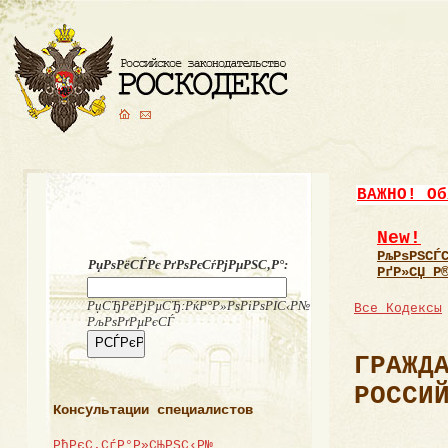
ВАЖНО! Об
New!
РљРѕРЅСЃ
РџРѕРёСЃРє РґРѕРєСѓРјРµРЅС‚Р°:
РґР»СЏ Р
РџСЂРёРјРµСЂ:РќР°Р»РѕРіРѕРІС‹Р№
Все Кодексы
РљРѕРґРµРєСЃ
ГРАЖД
РОССИ
Консультации специалистов
РђРєС‚СѓР°Р»СЊРЅС‹Р№