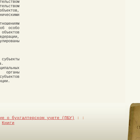
ельством
тельством
объектов,
ническими
тношениям
 об особо
 объектов
едерации,
улированы
 субъекты
а.
ципальных
о органы
субъектов
нции.
: :
ие о бухгалтерском учете (ПБУ)
:
Книги