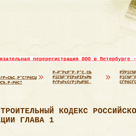
язательная перерегистрация ООО в Петербурге 
Р—Р°РєР°Р·Р°С‚СЊ
РЎРїСЂ
РїСЂР°РІРѕРІРѕР№
РїСЂР°
СѓР»СЊС‚Р°С†РёСЏ
РґРѕРєСѓРјРµРЅС‚
СЃРёСЃ
®СЂ.Р›РёС†
СТРОИТЕЛЬНЫЙ КОДЕКС РОССИЙСК
АЦИИ ГЛАВА 1