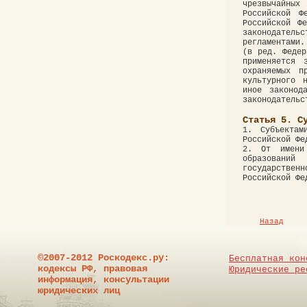
чрезвычайны
Российской Ф
Российской Ф
законодательс
регламентами.
(в ред. Федер
применяется 
охраняемых п
культурного 
иное законод
законодательс
Статья 5. С
1. Субъектам
Российской Фе
2. От имени 
образований
государственн
Российской Фе
Назад
©2007-2012 Роскодекс.ру:
Бесплатная кон
кодексы РФ, правовая
Юридические р
информация, консультации
юридических лиц