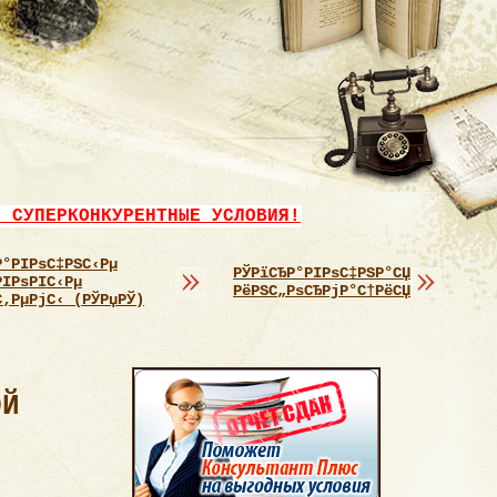
- СУПЕРКОНКУРЕНТНЫЕ УСЛОВИЯ!
Р°РІРѕС‡РЅС‹Рµ
РЎРїСЂР°РІРѕС‡РЅР°СЏ
РІРѕРІС‹Рµ
РёРЅС„РѕСЂРјР°С†РёСЏ
С‚РµРјС‹ (РЎРџРЎ)
ОЙ