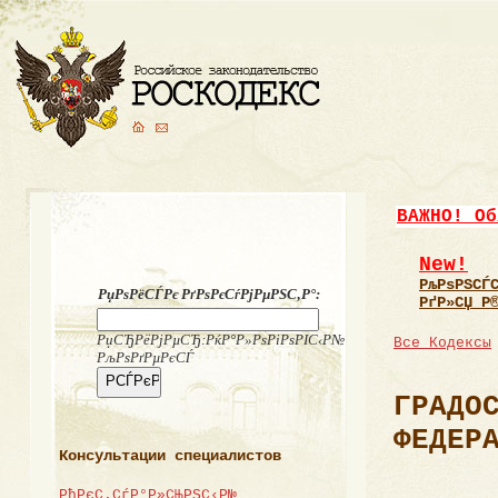
ВАЖНО! Об
New!
РљРѕРЅСЃ
РџРѕРёСЃРє РґРѕРєСѓРјРµРЅС‚Р°:
РґР»СЏ Р
РџСЂРёРјРµСЂ:РќР°Р»РѕРіРѕРІС‹Р№
Все Кодексы
РљРѕРґРµРєСЃ
ГРАДО
ФЕДЕР
Консультации специалистов
РђРєС‚СѓР°Р»СЊРЅС‹Р№