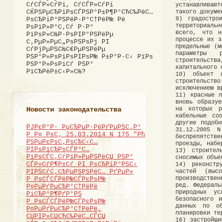
СѓСЃР»СѓРі, СѓСЃР»СѓРі
устанавливают
такого докуме
СЌРЅРµСЂРіРѕСЃРЅР°Р±Р¶Р°СЋС‰РёС…
9) градостро
РѕСЂРіР°РЅРёР·Р°С†РёР№ Рё
территориаль
РѕРїР»Р°С‚Сѓ Р·Р°
всего, что н
РїРѕР»СЊР·РѕРІР°РЅРёРµ
процессе их з
С‚РµР»РµС„РѕРЅРѕРј РІ
предельные (м
СѓРјРµРЅСЊС€РµРЅРёРµ
параметры р
РЅР°Р»РѕРіРѕРІРѕР№ Р±Р°Р·С‹ РїРѕ
строительств
РЅР°Р»РѕРіСѓ РЅР°
капитального 
РїСЂРёР±С‹Р»СЊ?
10) объект к
строительство
исключением в
11) красные л
вновь образуе
на которых р
Новости законодательства
кабельные со
другие подобн
РЈРєР°Р· РџСЂРµР·РёРґРµРЅС‚Р°
31.12.2005 
Р Р¤ РѕС‚ 25.03.2014 N 175 "Рћ
беспрепятств
РЅРµРєРѕС‚РѕСЂС‹С…
проезды, набе
РІРѕРїСЂРѕСЃР°С…
13) строител
РїРѕСЃС‚СѓРїР»РµРЅРёСЏ РЅР°
сносимых объе
СЃР»СѓР¶Р±Сѓ РІ РѕСЂРіР°РЅС‹
14) реконстр
частей (выс
РІРЅСѓС‚СЂРµРЅРЅРёС… РґРµР»
производстве
Р РѕСЃСЃРёР№СЃРєРѕР№
ред. Федераль
Р¤РµРґРµСЂР°С†РёРё
природных у
РіСЂР°Р¶РґР°РЅ
безопасного 
Р РѕСЃСЃРёР№СЃРєРѕР№
данных по об
Р¤РµРґРµСЂР°С†РёРё,
планировки те
СЏРІР»СЏСЋС‰РёС…СЃСЏ
16) застройщи