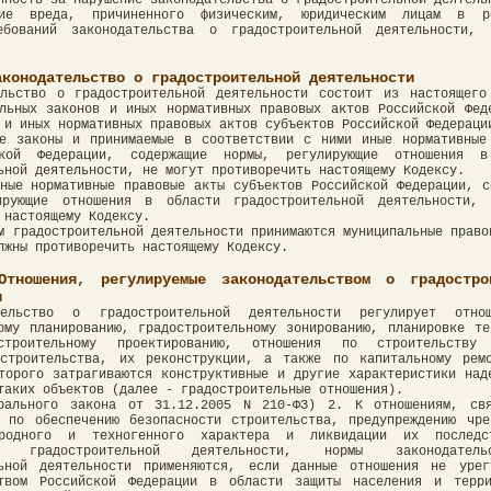
ние вреда, причиненного физическим, юридическим лицам в ре
ебований законодательства о градостроительной деятельности,
аконодательство о градостроительной деятельности
ельство о градостроительной деятельности состоит из настоящего
льных законов и иных нормативных правовых актов Российской Фед
 и иных нормативных правовых актов субъектов Российской Федераци
ые законы и принимаемые в соответствии с ними иные нормативные
ской Федерации, содержащие нормы, регулирующие отношения в
ьной деятельности, не могут противоречить настоящему Кодексу.
ные нормативные правовые акты субъектов Российской Федерации, с
ирующие отношения в области градостроительной деятельности,
 настоящему Кодексу.
м градостроительной деятельности принимаются муниципальные право
лжны противоречить настоящему Кодексу.
тношения, регулируемые законодательством о градостро
и
тельство о градостроительной деятельности регулирует отно
ому планированию, градостроительному зонированию, планировке те
-строительному проектированию, отношения по строительству 
 строительства, их реконструкции, а также по капитальному рем
торого затрагиваются конструктивные и другие характеристики над
таких объектов (далее - градостроительные отношения).
рального закона от 31.12.2005 N 210-ФЗ) 2. К отношениям, св
 по обеспечению безопасности строительства, предупреждению чре
иродного и техногенного характера и ликвидации их последс
нии градостроительной деятельности, нормы законодате
льной деятельности применяются, если данные отношения не урег
ством Российской Федерации в области защиты населения и терр