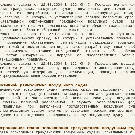
рального закона от 22.08.2004 N 122-ФЗ) 7. Государственный ко
стью гражданских воздушных судов, авиационных двигателей и 
тапах их разработки, производства и эксплуатации осущес
ым органом, на который в установленном порядке возложены орга
обязательной сертификации гражданских воздушных судов, ави
воздушных винтов, уполномоченным органом в области гражданской 
м органом в области оборонной промышленности.
ерального закона от 22.08.2004 N 122-ФЗ) 8. Эксплуатанты
ь уполномоченному органу, на который в установленном порядке 
и проведение обязательной сертификации гражданских воздушн
двигателей и воздушных винтов, а также разработчику авиационно
о техническом состоянии авиационной техники и об особенн
и. Состав информации и порядок ее предоставления устанав
авиационными правилами.
рального закона от 22.08.2004 N 122-ФЗ) 9. Гражданские воздуш
двигатели и воздушные винты, произведенные в иностранном госу
 в Российскую Федерацию для эксплуатации, проходят сертиф
с федеральными авиационными правилами.
Позывной радиосигнал воздушного судна
ажданскому воздушному судну, имеющему средства радиосвязи, прис
осигнал в порядке, установленном федеральными авиационными прави
рственной и экспериментальной авиации командиру воздушно
я сменный позывной радиосигнал. В случаях, установленных фед
и правилами при выполнении государственным воздушным су
ьным воздушным судном полетов по воздушным трассам или местным 
адками на гражданских аэродромах, такому воздушному судну прис
Ограничение права пользования гражданскими воздушными су
рава пользования гражданскими воздушными судами (привлечение к 