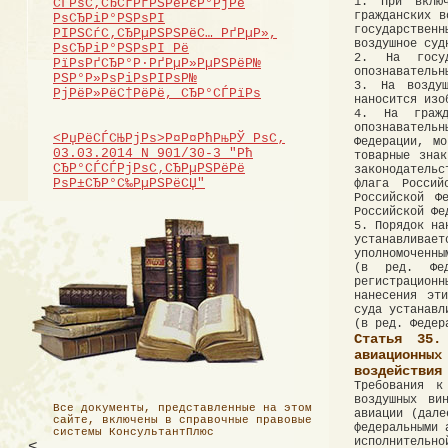
1. При включ
СЃРѕС‚СЂСѓРґРЅРёРєР°РјРё
гражданских в
РѕСЂРіР°РЅРѕРІ
государстве
РІРЅСѓС‚СЂРµРЅРЅРёС… РґРµР»,
воздушное суд
РѕСЂРіР°РЅРѕРІ Рё
2. На госуд
РїРѕРґСЂР°Р·РґРµР»РµРЅРёР№
опознавательн
РЅР°Р»РѕРіРѕРІРѕР№
3. На воздуш
РјРёР»РёС†РёРё, СЂР°СЃРїРѕ
наносится изо
4. На гражд
опознавательн
<РџРёСЃСЊРјРѕ>Р¤Р¤РћРњРЎ РѕС‚
Федерации, мо
03.03.2014 N 901/30-3 "Рћ
товарные знак
СЂР°СЃСЃРјРѕС‚СЂРµРЅРёРё
законодатель
РѕР±СЂР°С‰РµРЅРёСЏ"
флага Россий
Российской Ф
Российской Фе
5. Порядок на
устанавлива
уполномоченны
(в ред. Фед
регистрацион
нанесения эт
суда устанавл
(в ред. Федер
Статья 35.
авиационны
воздействия
Требования к
воздушных ви
Все документы, представленные на этом
авиации (дале
сайте, включены в справочные правовые
федеральными 
системы КонсультантПлюс
исполнительно
<