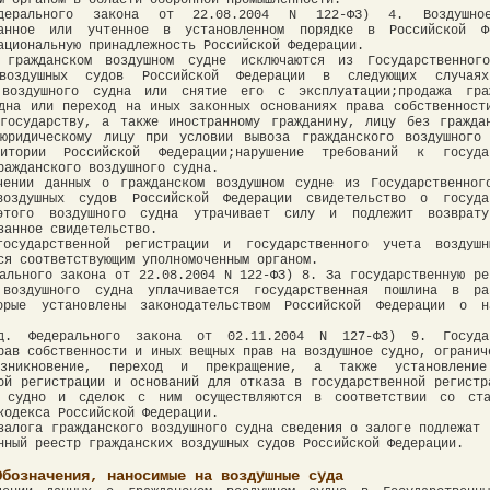
ерального закона от 22.08.2004 N 122-ФЗ) 4. Воздушно
ванное или учтенное в установленном порядке в Российской Ф
ациональную принадлежность Российской Федерации.
гражданском воздушном судне исключаются из Государственног
 воздушных судов Российской Федерации в следующих случаях:
 воздушного судна или снятие его с эксплуатации;продажа гра
дна или переход на иных законных основаниях права собственност
 государству, а также иностранному гражданину, лицу без гражда
 юридическому лицу при условии вывоза гражданского воздушного
итории Российской Федерации;нарушение требований к государ
ражданского воздушного судна.
чении данных о гражданском воздушном судне из Государственног
воздушных судов Российской Федерации свидетельство о госуда
этого воздушного судна утрачивает силу и подлежит возврату
занное свидетельство.
осударственной регистрации и государственного учета воздуш
ся соответствующим уполномоченным органом.
ального закона от 22.08.2004 N 122-ФЗ) 8. За государственную ре
 воздушного судна уплачивается государственная пошлина в р
орые установлены законодательством Российской Федерации о 
. Федерального закона от 02.11.2004 N 127-ФЗ) 9. Государ
рав собственности и иных вещных прав на воздушное судно, огранич
зникновение, переход и прекращение, а также установление
ой регистрации и оснований для отказа в государственной регистр
 судно и сделок с ним осуществляются в соответствии со ста
кодекса Российской Федерации.
залога гражданского воздушного судна сведения о залоге подлежат 
нный реестр гражданских воздушных судов Российской Федерации.
Обозначения, наносимые на воздушные суда