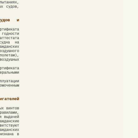
пытаниях,
ых судов,
судов и
ртификата
 годности
аттестата
судна на
ажданских
оздушного
полетам),
воздушных
ртификата
еральными
плуатации
омоченным
игателей
ых винтов
авилами,
я выдачей
ажданские
ветствуют
ажданских
ризнана в