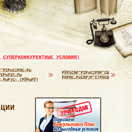
- СУПЕРКОНКУРЕНТНЫЕ УСЛОВИЯ!
Р°РІРѕС‡РЅС‹Рµ
РЎРїСЂР°РІРѕС‡РЅР°СЏ
РІРѕРІС‹Рµ
РёРЅС„РѕСЂРјР°С†РёСЏ
С‚РµРјС‹ (РЎРџРЎ)
АЦИИ