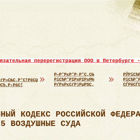
язательная перерегистрация ООО в Петербурге 
Р—Р°РєР°Р·Р°С‚СЊ
РЎРїСЂ
РїСЂР°РІРѕРІРѕР№
РїСЂР°
СѓР»СЊС‚Р°С†РёСЏ
РґРѕРєСѓРјРµРЅС‚
СЃРёСЃ
®СЂ.Р›РёС†
ШНЫЙ КОДЕКС РОССИЙСКОЙ ФЕДЕР
 5 ВОЗДУШНЫЕ СУДА