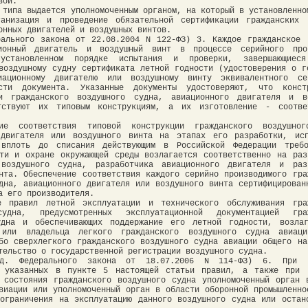
вой.
 типа выдается уполномоченным органом, на который в установленно
ганизация и проведение обязательной сертификации гражданских 
онных двигателей и воздушных винтов.
рального закона от 22.08.2004 N 122-ФЗ) 3. Каждое гражданское 
ионный двигатель и воздушный винт в процессе серийного про
установленном порядке испытания и проверки, завершающиеся
воздушному судну сертификата летной годности (удостоверения о г
иационному двигателю или воздушному винту эквивалентного се
сти документа. Указанные документы удостоверяют, что конст
ки гражданского воздушного судна, авиационного двигателя и в
тствуют их типовым конструкциям, а их изготовление - соотве
ие соответствия типовой конструкции гражданского воздушног
 двигателя или воздушного винта на этапах его разработки, ис
 вплоть до списания действующим в Российской Федерации треб
ти и охране окружающей среды возлагается соответственно на раз
 воздушного судна, разработчика авиационного двигателя и раз
нта. Обеспечение соответствия каждого серийно производимого гра
дна, авиационного двигателя или воздушного винта сертифицирован
а его производителя.
е правил летной эксплуатации и технического обслуживания гра
судна, предусмотренных эксплуатационной документацией граж
удна и обеспечивающих поддержание его летной годности, возла
 или владельца легкого гражданского воздушного судна авиац
бо сверхлегкого гражданского воздушного судна авиации общего на
тельство о государственной регистрации воздушного судна.
. Федерального закона от 18.07.2006 N 114-ФЗ) 6. При н
м указанных в пункте 5 настоящей статьи правил, а также при 
 состояния гражданского воздушного судна уполномоченный орган 
виации или уполномоченный орган в области оборонной промышленно
ограничения на эксплуатацию данного воздушного судна или остан