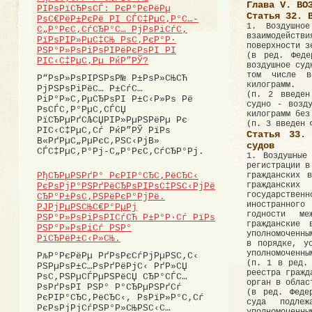
Глава V. ВО
РІРѕРїСЂРѕСЃ: РєР°РєРёРµ
Статья 32. 
РѕС€РёР±РєРё РІ СЃС‡РµС‚Р°С…-
1. Воздушно
С„Р°РєС‚СѓСЂР°С… РјРѕРіСѓС‚
взаимодейств
РїРѕРІР»РµС‡СЊ РѕС‚РєР°Р·
поверхности з
РЅР°Р»РѕРіРѕРІРёРєРѕРІ РІ
(в ред. Феде
РІС‹С‡РµС‚Рµ РќР”РЎ?
воздушное суд
том числе в
Р“РѕР»РѕРІРЅРѕР№ Р±РѕР»СЊСЋ
килограмм.
РјРЅРѕРіРёС… Р±СѓС…
(п. 2 введен
РіР°Р»С‚РµСЂРѕРІ Р±С‹Р»Рѕ Рё
судно - возд
РѕСЃС‚Р°РµС‚СЃСЏ
килограмм без
РїСЂРµРґСЉСЏРІР»РµРЅРёРµ Рє
(п. 3 введен 
РІС‹С‡РµС‚Сѓ РќР”РЎ РїРѕ
Статья 33. 
В«РґРµС„РµРєС‚РЅС‹РјВ»
судов
СЃС‡РµС‚Р°Рј-С„Р°РєС‚СѓСЂР°Рј.
1. Воздушные
регистрации в
гражданских 
РђСЂРµРЅРґР° РєРІР°СЂС‚РёСЂС‹
гражданских
РєРѕРјР°РЅРґРёСЂРѕРІРѕС‡РЅС‹РјРё
государственн
СЂР°Р±РѕС‚РЅРёРєР°РјРё.
иностранного
РЈРјРµРЅСЊС€Р°РµРј
годности ме
РЅР°Р»РѕРіРѕРІСѓСЋ Р±Р°Р·Сѓ РїРѕ
гражданские 
РЅР°Р»РѕРіСѓ РЅР°
уполномоченны
РїСЂРёР±С‹Р»СЊ.
в порядке, у
уполномоченны
РљР°РєРёРµ РґРѕРєСѓРјРµРЅС‚С‹
(п. 1 в ред. 
РЅРµРѕР±С…РѕРґРёРјС‹ РґР»СЏ
реестра гражд
РѕС‚РЅРµСЃРµРЅРёСЏ СЂР°СЃС…
орган в облас
РѕРґРѕРІ РЅР° Р°СЂРµРЅРґСѓ
(в ред. Феде
РєРІР°СЂС‚РёСЂС‹, РѕРїР»Р°С‚Сѓ
суда подлеж
РєРѕРјРјСѓРЅР°Р»СЊРЅС‹С…
уполномоченны