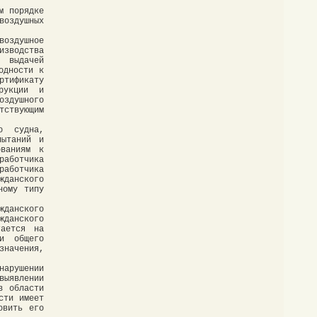
м порядке
воздушных
воздушное
изводства
 выдачей
одности к
ртификату
рукции и
оздушного
тствующим
о судна,
пытаний и
ованиям к
работчика
работчика
жданского
ному типу
жданского
данского
гается на
ии общего
значения,
арушении
выявлении
в области
сти имеет
овить его