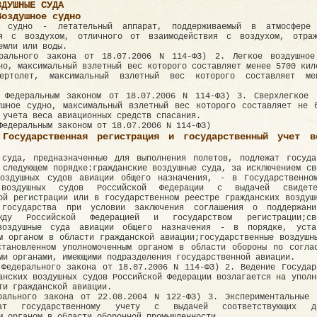
ЗДУШНЫЕ СУДА
Воздушное судно
е судно - летательный аппарат, поддерживаемый в атмосфере
ия с воздухом, отличного от взаимодействия с воздухом, отра
емли или воды.
рального закона от 18.07.2006 N 114-ФЗ) 2. Легкое воздушно
но, максимальный взлетный вес которого составляет менее 5700 кил
ертолет, максимальный взлетный вес которого составляет ме
 Федеральным законом от 18.07.2006 N 114-ФЗ) 3. Сверхлегкое 
ушное судно, максимальный взлетный вес которого составляет не 
 учета веса авиационных средств спасания.
Федеральным законом от 18.07.2006 N 114-ФЗ)
Государственная регистрация и государственный учет в
 суда, предназначенные для выполнения полетов, подлежат госуда
 следующем порядке:гражданские воздушные суда, за исключением св
воздушных судов авиации общего назначения, - в Государственно
 воздушных судов Российской Федерации с выдачей свидет
ой регистрации или в государственном реестре гражданских воздуш
 государства при условии заключения соглашения о поддержан
жду Российской Федерацией и государством регистрации;све
воздушные суда авиации общего назначения - в порядке, уста
м органом в области гражданской авиации;государственные воздушн
становленном уполномоченным органом в области обороны по согла
ми органами, имеющими подразделения государственной авиации.
Федерального закона от 18.07.2006 N 114-ФЗ) 2. Ведение Государ
анских воздушных судов Российской Федерации возлагается на уполн
ти гражданской авиации.
рального закона от 22.08.2004 N 122-ФЗ) 3. Экспериментальные 
ат государственному учету с выдачей соответствующих до
м органом в области оборонной промышленности.