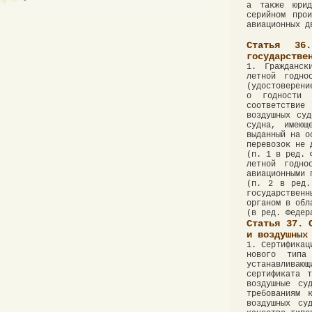
а также юрид
серийном про
авиационных д
Статья 36
государстве
1. Гражданск
летной годно
(удостоверени
о годности 
соответствие
воздушных суд
судна, имеющ
выданный на о
перевозок не 
(п. 1 в ред. 
летной годно
авиационными 
(п. 2 в ред.
государственн
органом в обл
(в ред. Федер
Статья 37. 
и воздушных
1. Сертификац
нового типа
устанавливающ
сертификата 
воздушные су
требованиям 
воздушных су