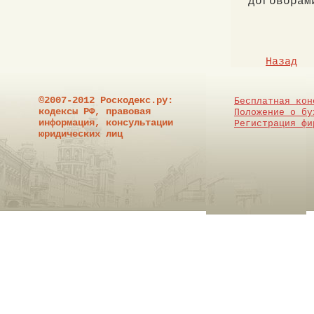
договорам
Назад
©2007-2012 Роскодекс.ру:
Бесплатная кон
кодексы РФ, правовая
Положение о бу
информация, консультации
Регистрация фи
юридических лиц