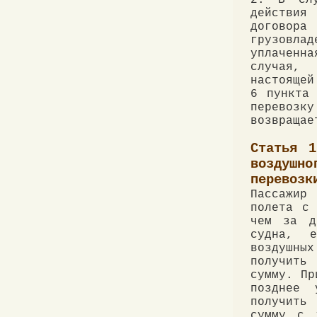
действия
договор
грузовла
уплаченн
случая,
настоящей
6 пункта
перевоз
возвращае
Статья 1
воздушн
перевозк
Пассажир
полета с
чем за д
судна, е
воздушны
получить
сумму. Пр
позднее 
получить
сумму с 