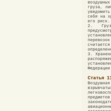
воздушных
груза, ли
уведомит
себя на х
его риск.
2. Гру
предусмот
установл
перевозо
считаетс
определен
3. Хранен
распоря
установле
Федерации
Статья 1
Воздушн
взрыв
легковосп
предмето
законода
авиацио