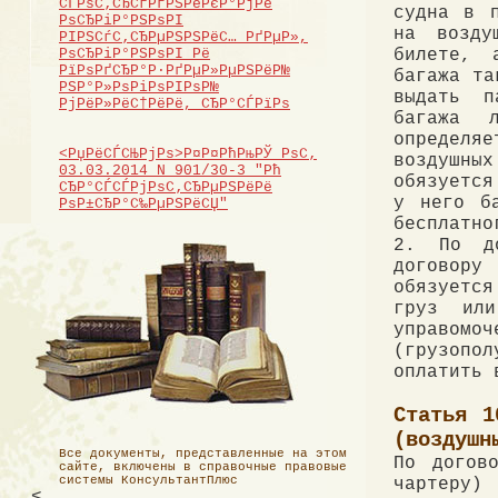
СЃРѕС‚СЂСѓРґРЅРёРєР°РјРё
судна в 
РѕСЂРіР°РЅРѕРІ
на возду
РІРЅСѓС‚СЂРµРЅРЅРёС… РґРµР»,
билете, 
РѕСЂРіР°РЅРѕРІ Рё
РїРѕРґСЂР°Р·РґРµР»РµРЅРёР№
багажа та
РЅР°Р»РѕРіРѕРІРѕР№
выдать п
РјРёР»РёС†РёРё, СЂР°СЃРїРѕ
багажа 
определя
<РџРёСЃСЊРјРѕ>Р¤Р¤РћРњРЎ РѕС‚
воздушн
03.03.2014 N 901/30-3 "Рћ
обязуется
СЂР°СЃСЃРјРѕС‚СЂРµРЅРёРё
у него б
РѕР±СЂР°С‰РµРЅРёСЏ"
бесплатно
2. По до
договор
обязуетс
груз ил
управомо
(грузопо
оплатить 
Статья 1
(воздушн
Все документы, представленные на этом
По догов
сайте, включены в справочные правовые
чартеру
системы КонсультантПлюс
<