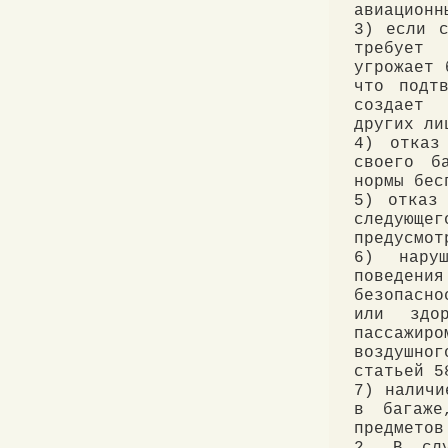
авиационн
3) если с
требует 
угрожает 
что подт
создает 
других ли
4) отказ
своего б
нормы бес
5) отказ
следующе
предусмот
6) наруш
поведения
безопасно
или здо
пассажир
воздушно
статьей 5
7) наличи
в багаже
предметов
2. В слу