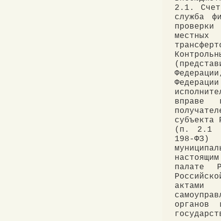
2.1. Счет
служба ф
проверки
местных
трансферт
Контрол
(предст
Федераци
Федераци
исполнит
вправе 
получате
субъекта 
(п. 2.1 
198-ФЗ) 
муниципа
настоящи
палате Р
Российско
актами
самоуправ
органов 
государс