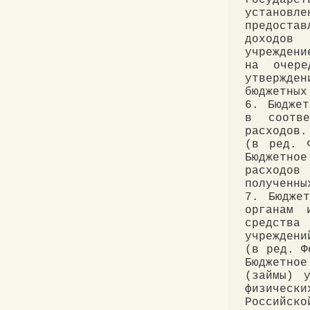
установл
предоста
доходов
учреждени
на очере
утвержде
бюджетных
6. Бюджет
в соотв
расходов.
(в ред. 
Бюджетно
расходов
полученны
7. Бюджет
органам 
средства
учреждени
(в ред. Ф
Бюджетно
(займы) 
физичес
Российско