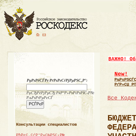
ВАЖНО! Об
New!
РљРѕРЅСЃ
РџРѕРёСЃРє РґРѕРєСѓРјРµРЅС‚Р°:
РґР»СЏ Р
РџСЂРёРјРµСЂ:РќР°Р»РѕРіРѕРІС‹Р№
Все Коде
РљРѕРґРµРєСЃ
БЮДЖЕ
Консультации специалистов
ФЕДЕР
РђРєС‚СѓР°Р»СЊРЅС‹Р№