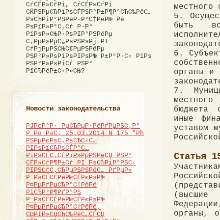
СѓСЃР»СѓРі, СѓСЃР»СѓРі
местного 
СЌРЅРµСЂРіРѕСЃРЅР°Р±Р¶Р°СЋС‰РёС…
5. Осущес
РѕСЂРіР°РЅРёР·Р°С†РёР№ Рё
быть во
РѕРїР»Р°С‚Сѓ Р·Р°
исполн
РїРѕР»СЊР·РѕРІР°РЅРёРµ
С‚РµР»РµС„РѕРЅРѕРј РІ
законодат
СѓРјРµРЅСЊС€РµРЅРёРµ
6. Субъек
РЅР°Р»РѕРіРѕРІРѕР№ Р±Р°Р·С‹ РїРѕ
собствен
РЅР°Р»РѕРіСѓ РЅР°
органы и 
РїСЂРёР±С‹Р»СЊ?
законодат
7. Муниц
местного
бюджета 
Новости законодательства
иные фин
РЈРєР°Р· РџСЂРµР·РёРґРµРЅС‚Р°
уставом м
Р Р¤ РѕС‚ 25.03.2014 N 175 "Рћ
Российско
РЅРµРєРѕС‚РѕСЂС‹С…
РІРѕРїСЂРѕСЃР°С…
Статья 1
РїРѕСЃС‚СѓРїР»РµРЅРёСЏ РЅР°
СЃР»СѓР¶Р±Сѓ РІ РѕСЂРіР°РЅС‹
Участник
РІРЅСѓС‚СЂРµРЅРЅРёС… РґРµР»
Российс
Р РѕСЃСЃРёР№СЃРєРѕР№
(представ
Р¤РµРґРµСЂР°С†РёРё
РіСЂР°Р¶РґР°РЅ
(высшие
Р РѕСЃСЃРёР№СЃРєРѕР№
Федераци
Р¤РµРґРµСЂР°С†РёРё,
органы, о
СЏРІР»СЏСЋС‰РёС…СЃСЏ