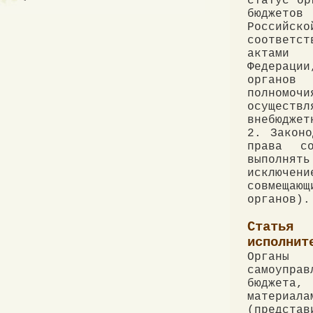
статус ор
бюджетов
Российско
соответс
актами 
Федераци
органов
полномоч
осущест
внебюджет
2. Законо
права с
выполнять
исключе
совмещаю
органов).
Статья
исполнит
Органы 
самоупра
бюджета,
материа
(предста