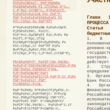
УЧАСТ
РІРѕРїСЂРѕСЃ: РєР°РєРёРµ
РѕС€РёР±РєРё РІ СЃС‡РµС‚Р°С…-
С„Р°РєС‚СѓСЂР°С… РјРѕРіСѓС‚
РїРѕРІР»РµС‡СЊ РѕС‚РєР°Р·
Глава 1
РЅР°Р»РѕРіРѕРІРёРєРѕРІ РІ
РІС‹С‡РµС‚Рµ РќР”РЎ?
ПРОЦЕССА
Статья
Р“РѕР»РѕРІРЅРѕР№ Р±РѕР»СЊСЋ
РјРЅРѕРіРёС… Р±СѓС…
бюджетны
РіР°Р»С‚РµСЂРѕРІ Р±С‹Р»Рѕ Рё
1. В си
РѕСЃС‚Р°РµС‚СЃСЏ
РїСЂРµРґСЉСЏРІР»РµРЅРёРµ Рє
полномо
РІС‹С‡РµС‚Сѓ РќР”РЎ РїРѕ
денежн
В«РґРµС„РµРєС‚РЅС‹РјВ»
государ
СЃС‡РµС‚Р°Рј-С„Р°РєС‚СѓСЂР°Рј.
контроля
действует
РђСЂРµРЅРґР° РєРІР°СЂС‚РёСЂС‹
РєРѕРјР°РЅРґРёСЂРѕРІРѕС‡РЅС‹РјРё
2. Стру
СЂР°Р±РѕС‚РЅРёРєР°РјРё.
определяе
РЈРјРµРЅСЊС€Р°РµРј
3. Орган
РЅР°Р»РѕРіРѕРІСѓСЋ Р±Р°Р·Сѓ РїРѕ
Банк Росс
РЅР°Р»РѕРіСѓ РЅР°
РїСЂРёР±С‹Р»СЊ.
4. Орган
финансо
РљР°РєРёРµ РґРѕРєСѓРјРµРЅС‚С‹
РЅРµРѕР±С…РѕРґРёРјС‹ РґР»СЏ
Российск
РѕС‚РЅРµСЃРµРЅРёСЏ СЂР°СЃС…
исполн
РѕРґРѕРІ РЅР° Р°СЂРµРЅРґСѓ
законода
РєРІР°СЂС‚РёСЂС‹, РѕРїР»Р°С‚Сѓ
Российск
РєРѕРјРјСѓРЅР°Р»СЊРЅС‹С…